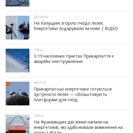
ДОЛИНА
На Калущині згоріло гніздо лелек.
Енергетики подарували їм нове | ВІДЕО
ТРЕШ
У 19 населених пунктах Прикарпаття є
аварійні знеструмлення
ЖИТТЯ
Прикарпатські енергетики готуються
зустрічати лелек — облаштовують
платформи для гнізд
ТРЕШ
На Франківщині дві жінки напали на
енергетиків, які здійснювали вимкнення на
опорі | Відео