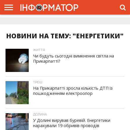
ГОЛОВНА
ЖИТТЯ
ВЛАДА
ГРОШІ
ТРЕШ
ДОЛИНА
РОЗСЛІДУВАННЯ
РЕКЛАМА
ПРО
ПРО
ІНТЕРВ’Ю
ВІДЕО
НАС
ПРОЄКТ
НОВИНИ НА ТЕМУ: "ЕНЕРГЕТИКИ"
ЖИТТЯ
Чи будуть сьогодні вимкнення світла на
Прикарпатті?
ТРЕШ
На Прикарпатті зросла кількість ДТП із
пошкодженням електроопор
ДОЛИНА
У Долині вирував буревій. Енергетики
нарахували 19 обривів проводів