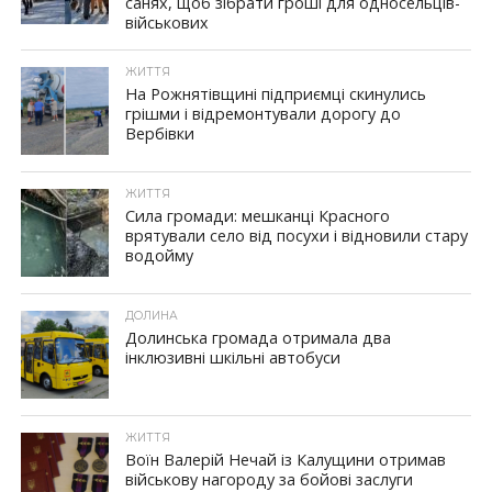
санях, щоб зібрати гроші для односельців-
військових
ЖИТТЯ
На Рожнятівщині підприємці скинулись
грішми і відремонтували дорогу до
Вербівки
ЖИТТЯ
Сила громади: мешканці Красного
врятували село від посухи і відновили стару
водойму
ДОЛИНА
Долинська громада отримала два
інклюзивні шкільні автобуси
ЖИТТЯ
Воїн Валерій Нечай із Калущини отримав
військову нагороду за бойові заслуги