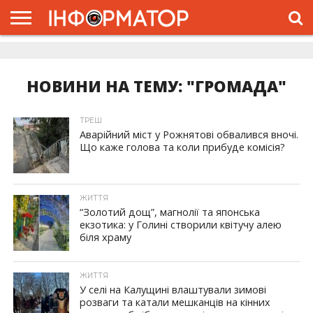
ГОЛОВНА
ЖИТТЯ
ВЛАДА
ГРОШІ
ТРЕШ
ДОЛИНА
РОЗСЛІДУВАННЯ
РЕКЛАМА
ПРО
ПРО
ІНТЕРВ’Ю
ВІДЕО
НАС
ПРОЄКТ
НОВИНИ НА ТЕМУ: "ГРОМАДА"
ТРЕШ
Аварійний міст у Рожнятові обвалився вночі.
Що каже голова та коли прибуде комісія?
ЖИТТЯ
“Золотий дощ”, магнолії та японська
екзотика: у Голині створили квітучу алею
біля храму
ЖИТТЯ
У селі на Калущині влаштували зимові
розваги та катали мешканців на кінних