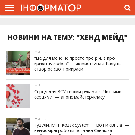
ГОЛОВНА
ЖИТТЯ
ВЛАДА
ГРОШІ
ТРЕШ
ДОЛИНА
РОЗСЛІДУВАННЯ
РЕКЛАМА
ПРО
ПРО
ІНТЕРВ’Ю
ВІДЕО
НАС
ПРОЄКТ
НОВИНИ НА ТЕМУ: "ХЕНД МЕЙД"
ЖИТТЯ
“Це для мене не просто про річ, а про
крихітну любов” — як мисткиня з Калуша
створює свої прикраси
ЖИТТЯ
Серця для ЗСУ своїми руками з “Чистими
серцями” — анонс майстер-класу
ЖИТТЯ
Гуцули, кліп “Kozak System” і “Воїни світла” —
неймовірні роботи Богдана Савлюка