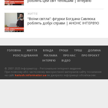
роблять цей світ теплішим | Інтерв’ю
ЖИТТЯ
“Воїни світла”: фігурки Богдана Савлюка
роблять добрі справи | АНОНС ІНТЕРВ’Ю
ГОЛОВНА
ЖИТТЯ
ВЛАДА
ГРОШІ
ТРЕШ
ДОЛИНА
РОЗСЛІДУВАННЯ
РЕКЛАМА
ПРО НАС
ПРО ПРОЄКТ
ІНТЕРВ’Ю
ВІДЕО
© 2007-2025 Інформатор - Регіональне інтернет-видання.
При повному або частковому використанні матеріалів сайту посилання
на сайт
kalush.informator.ua
як джерело інформації обов'язкове.