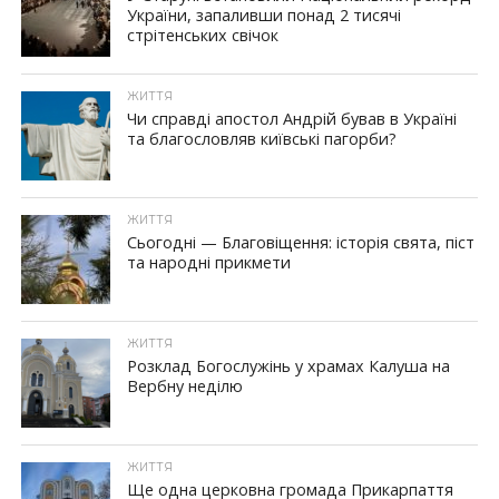
України, запаливши понад 2 тисячі
стрітенських свічок
ЖИТТЯ
Чи справді апостол Андрій бував в Україні
та благословляв київські пагорби?
ЖИТТЯ
Сьогодні — Благовіщення: історія свята, піст
та народні прикмети
ЖИТТЯ
Розклад Богослужінь у храмах Калуша на
Вербну неділю
ЖИТТЯ
Ще одна церковна громада Прикарпаття