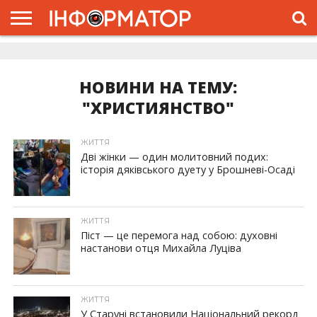
ГОЛОВНА
ЖИТТЯ
ВЛАДА
ГРОШІ
ТРЕШ
ДОЛИНА
РОЗСЛІДУВАННЯ
РЕКЛАМА
ПРО
ПРО
ІНТЕРВ’Ю
ВІДЕО
НАС
ПРОЄКТ
НОВИНИ НА ТЕМУ:
"ХРИСТИЯНСТВО"
ЖИТТЯ
Дві жінки — один молитовний подих:
історія дяківського дуету у Брошневі-Осаді
ЖИТТЯ
Піст — це перемога над собою: духовні
настанови отця Михайла Луціва
ЖИТТЯ
У Старуні встановили Національний рекорд