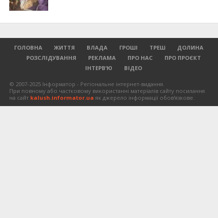
ГОЛОВНА
ЖИТТЯ
ВЛАДА
ГРОШІ
ТРЕШ
ДОЛИНА
РОЗСЛІДУВАННЯ
РЕКЛАМА
ПРО НАС
ПРО ПРОЄКТ
ІНТЕРВ’Ю
ВІДЕО
© 2007-2025 Інформатор - Регіональне інтернет-видання.
При повному або частковому використанні матеріалів сайту посилання
на сайт
kalush.informator.ua
як джерело інформації обов'язкове.