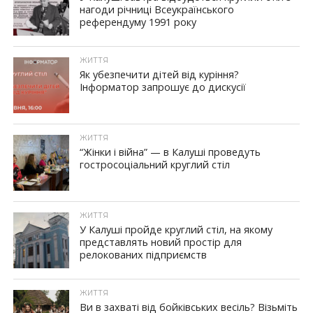
нагоди річниці Всеукраїнського
референдуму 1991 року
ЖИТТЯ
Як убезпечити дітей від куріння?
Інформатор запрошує до дискусії
ЖИТТЯ
“Жінки і війна” — в Калуші проведуть
гостросоціальний круглий стіл
ЖИТТЯ
У Калуші пройде круглий стіл, на якому
представлять новий простір для
релокованих підприємств
ЖИТТЯ
Ви в захваті від бойківських весіль? Візьміть