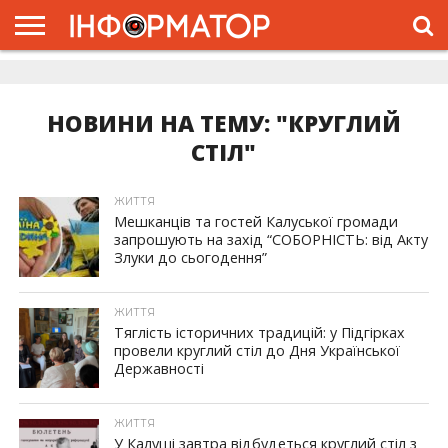
ГОЛОВНА
ЖИТТЯ
ВЛАДА
ГРОШІ
ТРЕШ
ДОЛИНА
РОЗСЛІДУВАННЯ
РЕКЛАМА
ПРО
ПРО
ІНТЕРВ’Ю
ВІДЕО
НАС
ПРОЄКТ
НОВИНИ НА ТЕМУ: "КРУГЛИЙ
СТІЛ"
ЖИТТЯ
Мешканців та гостей Калуської громади
запрошують на захід “СОБОРНІСТЬ: від Акту
Злуки до сьогодення”
ЖИТТЯ
Тяглість історичних традицій: у Підгірках
провели круглий стіл до Дня Української
Державності
ЖИТТЯ
У Калуші завтра відбудеться круглий стіл з