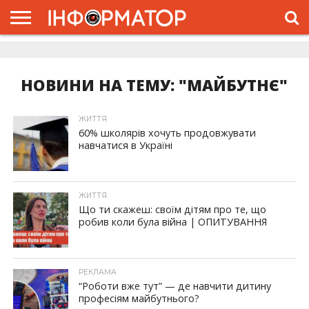
ГОЛОВНА
ЖИТТЯ
ВЛАДА
ГРОШІ
ТРЕШ
ДОЛИНА
РОЗСЛІДУВАННЯ
РЕКЛАМА
ПРО
ПРО
ІНТЕРВ’Ю
ВІДЕО
НАС
ПРОЄКТ
НОВИНИ НА ТЕМУ: "МАЙБУТНЄ"
ЖИТТЯ
60% школярів хочуть продовжувати
навчатися в Україні
ЖИТТЯ
Що ти скажеш: своїм дітям про те, що
робив коли була війна | ОПИТУВАННЯ
РЕКЛАМА
“Роботи вже тут” — де навчити дитину
професіям майбутнього?