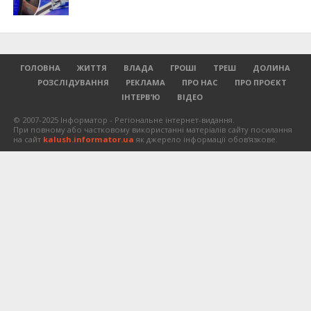
ГОЛОВНА
ЖИТТЯ
ВЛАДА
ГРОШІ
ТРЕШ
ДОЛИНА
РОЗСЛІДУВАННЯ
РЕКЛАМА
ПРО НАС
ПРО ПРОЄКТ
ІНТЕРВ’Ю
ВІДЕО
© 2007-2025 Інформатор - Регіональне інтернет-видання.
При повному або частковому використанні матеріалів сайту посилання
на сайт
kalush.informator.ua
як джерело інформації обов'язкове.