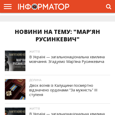
ГОЛОВНА
ЖИТТЯ
ВЛАДА
ГРОШІ
ТРЕШ
ДОЛИНА
РОЗСЛІДУВАННЯ
РЕКЛАМА
ПРО
ПРО
ІНТЕРВ’Ю
ВІДЕО
НАС
ПРОЄКТ
НОВИНИ НА ТЕМУ: "МАР’ЯН
РУСИНКЕВИЧ"
ЖИТТЯ
В Україні — загальнонаціональна хвилина
мовчання. Згадуємо Мар’яна Русинкевича
ДОЛИНА
Двох воїнів із Калущини посмертно
відзначено орденами “За мужність” ІІІ
ступеня
ЖИТТЯ
В Україні — загальнонаціональна хвилина