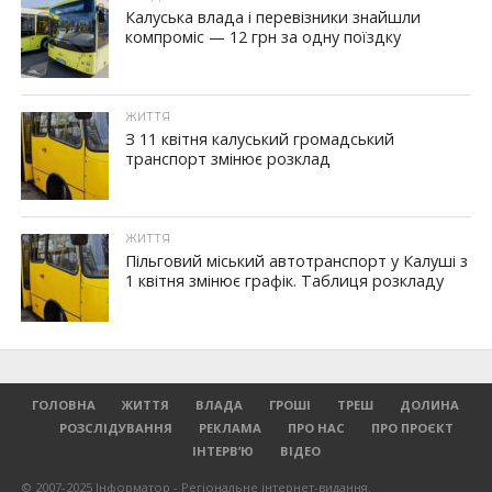
Калуська влада і перевізники знайшли
компроміс — 12 грн за одну поїздку
ЖИТТЯ
З 11 квітня калуський громадський
транспорт змінює розклад
ЖИТТЯ
Пільговий міський автотранспорт у Калуші з
1 квітня змінює графік. Таблиця розкладу
ГОЛОВНА
ЖИТТЯ
ВЛАДА
ГРОШІ
ТРЕШ
ДОЛИНА
РОЗСЛІДУВАННЯ
РЕКЛАМА
ПРО НАС
ПРО ПРОЄКТ
ІНТЕРВ’Ю
ВІДЕО
© 2007-2025 Інформатор - Регіональне інтернет-видання.