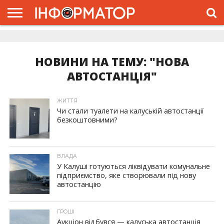
ГОЛОВНА
ЖИТТЯ
ВЛАДА
ГРОШІ
ТРЕШ
ДОЛИНА
РОЗСЛІДУВАННЯ
РЕКЛАМА
ПРО
ПРО
ІНТЕРВ’Ю
ВІДЕО
НАС
ПРОЄКТ
НОВИНИ НА ТЕМУ: "НОВА
АВТОСТАНЦІЯ"
ЖИТТЯ
Чи стали туалети на калуській автостанції
безкоштовними?
ВЛАДА
У Калуші готуються ліквідувати комунальне
підприємство, яке створювали під нову
автостанцію
ГРОШІ
Аукціон відбувся — калуська автостанція