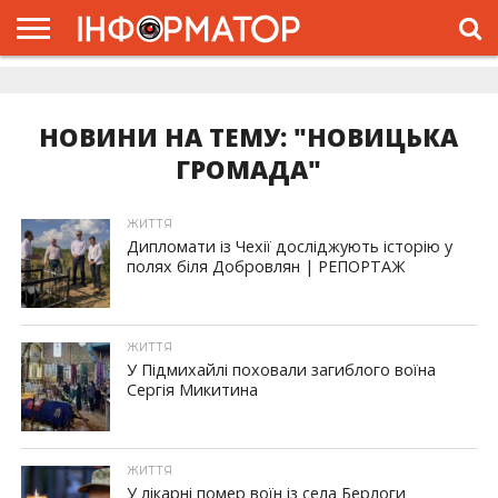
ГОЛОВНА
ЖИТТЯ
ВЛАДА
ГРОШІ
ТРЕШ
ДОЛИНА
РОЗСЛІДУВАННЯ
РЕКЛАМА
ПРО
ПРО
ІНТЕРВ’Ю
ВІДЕО
НАС
ПРОЄКТ
НОВИНИ НА ТЕМУ: "НОВИЦЬКА
ГРОМАДА"
ЖИТТЯ
Дипломати із Чехії досліджують історію у
полях біля Добровлян | РЕПОРТАЖ
ЖИТТЯ
У Підмихайлі поховали загиблого воїна
Сергія Микитина
ЖИТТЯ
У лікарні помер воїн із села Берлоги