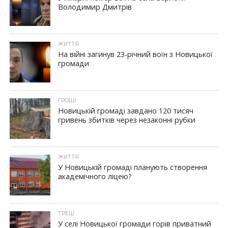
Володимир Дмитрів
ЖИТТЯ
На війні загинув 23-річний воїн з Новицької
громади
ГРОШІ
Новицькій громаді завдано 120 тисяч
гривень збитків через незаконні рубки
ЖИТТЯ
У Новицькій громаді планують створення
академічного ліцею?
ТРЕШ
У селі Новицької громади горів приватний