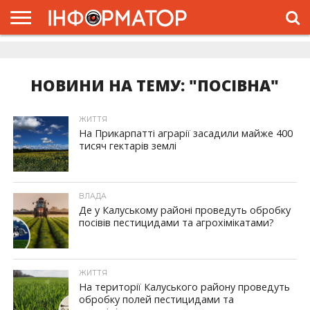
ГОЛОВНА
ЖИТТЯ
ВЛАДА
ГРОШІ
ТРЕШ
ДОЛИНА
РОЗСЛІДУВАННЯ
РЕКЛАМА
ПРО
ПРО
ІНТЕРВ’Ю
ВІДЕО
НАС
ПРОЄКТ
НОВИНИ НА ТЕМУ: "ПОСІВНА"
ЖИТТЯ
На Прикарпатті аграрії засадили майже 400
тисяч гектарів землі
ВЛАДА
Де у Калуському районі проведуть обробку
посівів пестицидами та агрохімікатами?
ЖИТТЯ
На території Калуського району проведуть
обробку полей пестицидами та