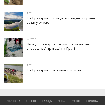
ТРЕШ
На Прикарпатті очікується підняття рівня
води у річках
ЖИТТЯ
Поліція Прикарпаття розповіла деталі
вчорашньої трагедії на Пруті
ТРЕШ
На Прикарпатті втопився чоловік
ГОЛОВНА
ЖИТТЯ
ВЛАДА
ГРОШІ
ТРЕШ
ДОЛИНА