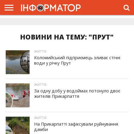
ГОЛОВНА
ЖИТТЯ
ВЛАДА
ГРОШІ
ТРЕШ
ДОЛИНА
РОЗСЛІДУВАННЯ
РЕКЛАМА
ПРО
ПРО
ІНТЕРВ’Ю
ВІДЕО
НАС
ПРОЄКТ
НОВИНИ НА ТЕМУ: "ПРУТ"
ЖИТТЯ
Коломийський підприємець зливає стічні
води у річку Прут
ЖИТТЯ
За одну добу у водоймах потонуло двоє
жителів Прикарпаття
ЖИТТЯ
На Прикарпатті зафіксували руйнування
дамби