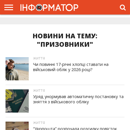
ГОЛОВНА
ЖИТТЯ
ВЛАДА
ГРОШІ
ТРЕШ
ДОЛИНА
РОЗСЛІДУВАННЯ
РЕКЛАМА
ПРО
ПРО
ІНТЕРВ’Ю
ВІДЕО
НАС
ПРОЄКТ
НОВИНИ НА ТЕМУ:
"ПРИЗОВНИКИ"
ЖИТТЯ
Чи повинні 17-річні хлопці ставати на
військовий облік у 2026 році?
ЖИТТЯ
Уряд унормував автоматичну постановку та
зняття з військового обліку
ЖИТТЯ
“Укрпошта” розпочала розсилку повісток