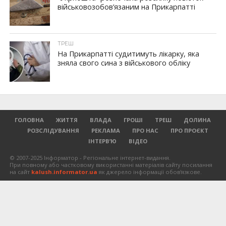
військовозобов’язаним на Прикарпатті
ТРЕШ
На Прикарпатті судитимуть лікарку, яка
зняла свого сина з військового обліку
ГОЛОВНА
ЖИТТЯ
ВЛАДА
ГРОШІ
ТРЕШ
ДОЛИНА
РОЗСЛІДУВАННЯ
РЕКЛАМА
ПРО НАС
ПРО ПРОЄКТ
ІНТЕРВ’Ю
ВІДЕО
© 2007-2025 Інформатор - Регіональне інтернет-видання.
При повному або частковому використанні матеріалів сайту посилання
на сайт
kalush.informator.ua
як джерело інформації обов'язкове.