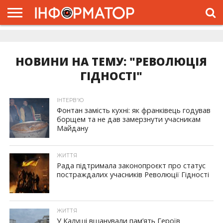
ГОЛОВНА
ЖИТТЯ
ВЛАДА
ГРОШІ
ТРЕШ
ДОЛИНА
РОЗСЛІДУВАННЯ
РЕКЛАМА
ПРО
ПРО
ІНТЕРВ’Ю
ВІДЕО
НАС
ПРОЄКТ
НОВИНИ НА ТЕМУ: "РЕВОЛЮЦІЯ
ГІДНОСТІ"
ІНТЕРВ'Ю
Фонтан замість кухні: як франківець годував
борщем та не дав замерзнути учасникам
Майдану
ЖИТТЯ
Рада підтримала законопроєкт про статус
постраждалих учасників Революції Гідності
ЖИТТЯ
У Калуші вшанували пам’ять Героїв