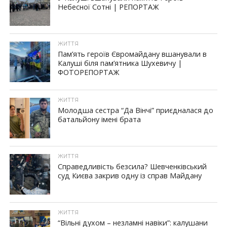
Небесної Сотні | РЕПОРТАЖ
ЖИТТЯ
Пам’ять героїв Євромайдану вшанували в
Калуші біля пам’ятника Шухевичу |
ФОТОРЕПОРТАЖ
ЖИТТЯ
Молодша сестра “Да Вінчі” приєдналася до
батальйону імені брата
ЖИТТЯ
Справедливість безсила? Шевченківський
суд Києва закрив одну із справ Майдану
ЖИТТЯ
“Вільні духом – незламні навіки”: калушани