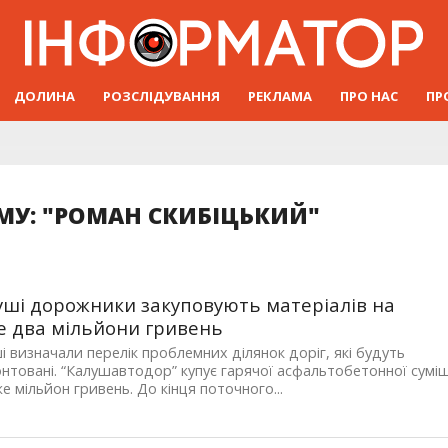
ДОЛИНА
РОЗСЛІДУВАННЯ
РЕКЛАМА
ПРО НАС
ПР
МУ: "РОМАН СКИБІЦЬКИЙ"
уші дорожники закуповують матеріалів на
 два мільйони гривень
і визначали перелік проблемних ділянок доріг, які будуть
нтовані. “Калушавтодор” купує гарячої асфальтобетонної суміш
е мільйон гривень. До кінця поточного...