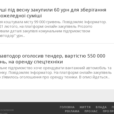
уші під весну закупили 60 урн для зберігання
ожеледної суміші
ля коштувала місту 99 000 гривень. Повідомляє Інформатор.
21 лютого, на платформі онлайн закупівель Prozorro
ували деталі закупівлі комунальним підприємством
втодор” урн...
автодор оголосив тендер, вартістю 550 000
нь, на оренду спецтехніки
ьне підприємство хоче орендувати вантажний автомобіль та
ніку. Повідомляє Інформатор. На платформі онлайн-закупівель
o зʼявилось оголошення про оренду техніки. В описі йдеться...
ГОЛОВНА
ЖИТТЯ
ВЛАДА
Г
посилання
РЕКЛАМА
ПРО НАС
ПРО П
зкове.