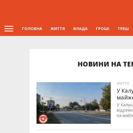
ГОЛОВНА
ЖИТТЯ
ВЛАДА
ГРОШІ
ТРЕШ
НОВИНИ НА ТЕ
ЖИТТЯ
У Кал
майже
У Калуш
відремо
на майж