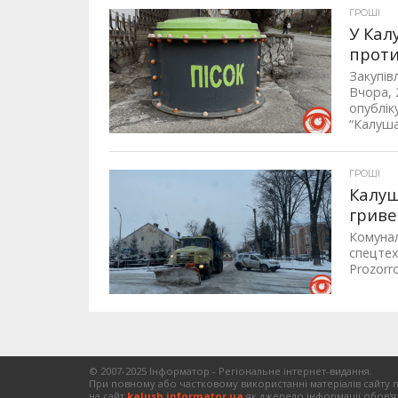
ГРОШІ
У Кал
проти
Закупів
Вчора, 
опублік
“Калуша
ГРОШІ
Калуш
гриве
Комунал
спецтех
Prozorr
© 2007-2025 Інформатор - Регіональне інтернет-видання.
При повному або частковому використанні матеріалів сайту 
на сайт
kalush.informator.ua
як джерело інформації обов'я