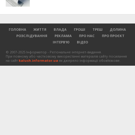
ГОЛОВНА
ЖИТТЯ
ВЛАДА
ГРОШІ
ТРЕШ
ДОЛИНА
РОЗСЛІДУВАННЯ
РЕКЛАМА
ПРО НАС
ПРО ПРОЄКТ
ІНТЕРВ’Ю
ВІДЕО
© 2007-2025 Інформатор - Регіональне інтернет-видання.
При повному або частковому використанні матеріалів сайту посилання
на сайт
kalush.informator.ua
як джерело інформації обов'язкове.