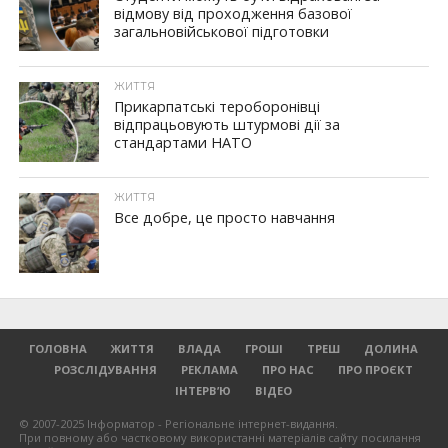
відмову від проходження базової
загальновійськової підготовки
ЖИТТЯ
Прикарпатські тероборонівці
відпрацьовують штурмові дії за
стандартами НАТО
ЖИТТЯ
Все добре, це просто навчання
ГОЛОВНА
ЖИТТЯ
ВЛАДА
ГРОШІ
ТРЕШ
ДОЛИНА
РОЗСЛІДУВАННЯ
РЕКЛАМА
ПРО НАС
ПРО ПРОЄКТ
ІНТЕРВ’Ю
ВІДЕО
© 2007-2025 Інформатор - Регіональне інтернет-видання.
При повному або частковому використанні матеріалів сайту посилання