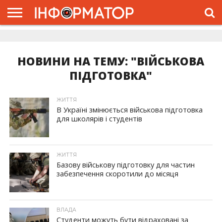
ГОЛОВНА
ЖИТТЯ
ВЛАДА
ГРОШІ
ТРЕШ
ДОЛИНА
РОЗСЛІДУВАННЯ
РЕКЛАМА
ПРО
ПРО
ІНТЕРВ’Ю
ВІДЕО
НАС
ПРОЄКТ
НОВИНИ НА ТЕМУ: "ВІЙСЬКОВА
ПІДГОТОВКА"
ЖИТТЯ
В Україні змінюється військова підготовка
для школярів і студентів
ЖИТТЯ
Базову військову підготовку для частин
забезпечення скоротили до місяця
ВЛАДА
Студенти можуть бути відраховані за