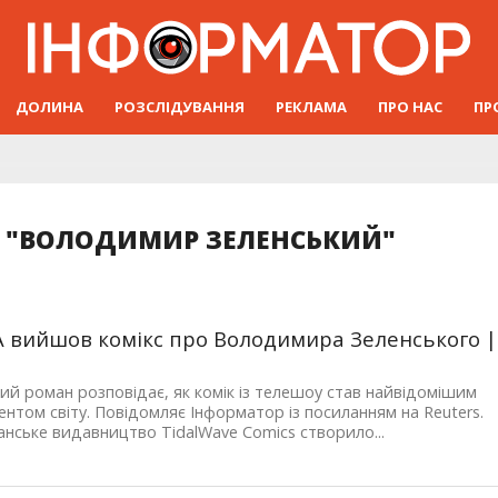
ДОЛИНА
РОЗСЛІДУВАННЯ
РЕКЛАМА
ПРО НАС
ПР
: "ВОЛОДИМИР ЗЕЛЕНСЬКИЙ"
 вийшов комікс про Володимира Зеленського |
ий роман розповідає, як комік із телешоу став найвідомішим
нтом світу. Повідомляє Інформатор із посиланням на Reuters.
нське видавництво TidalWave Comics створило...