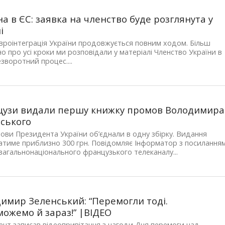
на в ЄС: заявка на членство буде розглянута у
ні
вроінтеграція України продовжується повним ходом. Більш
о про усі кроки ми розповідали у матеріалі Членство України в
зворотний процес....
узи видали першу книжку промов Володимира
ського
ови Президента України об’єднали в одну збірку. Видання
тиме приблизно 300 грн. Повідомляє Інформатор з посилання
 загальнонаціонального французького телеканалу...
имир Зеленський: “Перемогли тоді.
ожемо й зараз!” |ВІДЕО
нт записав відеопривітання з нагоди Дня перемоги над