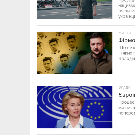
нацизм
очільни
українці
ЖИТТЯ
Фірмо
Що не к
Ніяких 
Володим
ВЛАДА
Євроі
Процес 
ми писа
поперед