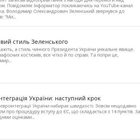
ом. Повідомляє Інформатор покликаючись на YouTube-канал
ка. Володимир Олександрович Зеленський звернувся до
в: “Ми...
вий стиль Зеленського
ажіть, а стиль чинного Президента України унікальне явище.
пафосних костюмів, все чітко й по справі. Та попри це,
ир...
нтеграція України: наступний крок
євроінтеграції України набирає швидкості. Зовсім нещодавно
ли про процедуру вступу до ЄС, що складається з 14 пунктів. З
німи оцінками...