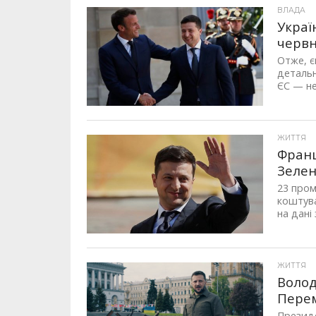
ВЛАДА
Украї
черв
Отже, є
детальн
ЄС — не
ЖИТТЯ
Франц
Зелен
23 пром
коштува
на дані
ЖИТТЯ
Волод
Перем
Президе