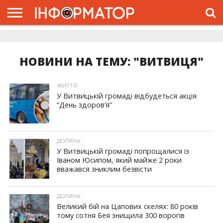
ГОЛОВНА
ЖИТТЯ
ВЛАДА
ГРОШІ
ТРЕШ
ДОЛИНА
РОЗСЛІДУВАННЯ
РЕКЛАМА
ПРО
ПРО
ІНТЕРВ’Ю
ВІДЕО
НАС
ПРОЄКТ
НОВИНИ НА ТЕМУ: "ВИТВИЦЯ"
ЖИТТЯ
У Витвицькій громаді відбудеться акція
“День здоров’я”
ДОЛИНА
У Витвицькій громаді попрощалися із
Іваном Юсипом, який майже 2 роки
вважався зниклим безвісти
ДОЛИНА
Великий бій на Цапових скелях: 80 років
тому сотня Бея знищила 300 ворогів