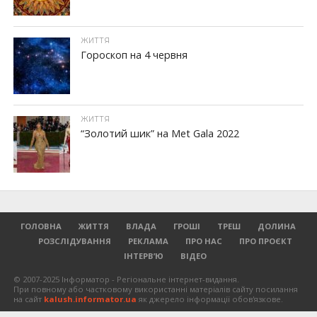
ЖИТТЯ
Гороскоп на 4 червня
ЖИТТЯ
“Золотий шик” на Met Gala 2022
ГОЛОВНА
ЖИТТЯ
ВЛАДА
ГРОШІ
ТРЕШ
ДОЛИНА
РОЗСЛІДУВАННЯ
РЕКЛАМА
ПРО НАС
ПРО ПРОЄКТ
ІНТЕРВ’Ю
ВІДЕО
© 2007-2025 Інформатор - Регіональне інтернет-видання.
При повному або частковому використанні матеріалів сайту посилання
на сайт
kalush.informator.ua
як джерело інформації обов'язкове.