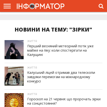
ГОЛОВНА
ЖИТТЯ
ВЛАДА
ГРОШІ
ТРЕШ
ДОЛИНА
РОЗСЛІДУВАННЯ
РЕКЛАМА
ПРО
ПРО
ІНТЕРВ’Ю
ВІДЕО
НАС
ПРОЄКТ
НОВИНИ НА ТЕМУ: "ЗІРКИ"
ЖИТТЯ
Перший весняний метеорний потік уже
майже на піку: коли спостерігати на
Калущині
ЖИТТЯ
Калуський ліцей отримав два телескопи
завдяки перемогам на міжнародному
конкурсі
ЖИТТЯ
Гороскоп на 21 червня: що пророчать зірки
на сонцестояння?