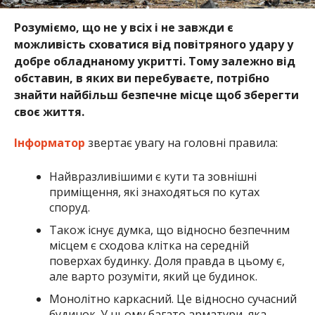
Розуміємо, що не у всіх і не завжди є
можливість сховатися від повітряного удару у
добре обладнаному укритті. Тому залежно від
обставин, в яких ви перебуваєте, потрібно
знайти найбільш безпечне місце щоб зберегти
своє життя.
Інформатор
звертає увагу на головні правила:
Найвразливішими є кути та зовнішні
приміщення, які знаходяться по кутах
споруд.
Також існує думка, що відносно безпечним
місцем є сходова клітка на середній
поверхах будинку. Доля правда в цьому є,
але варто розуміти, який це будинок.
Монолітно каркасний. Це відносно сучасний
будинок. У ньому багато арматури, яка