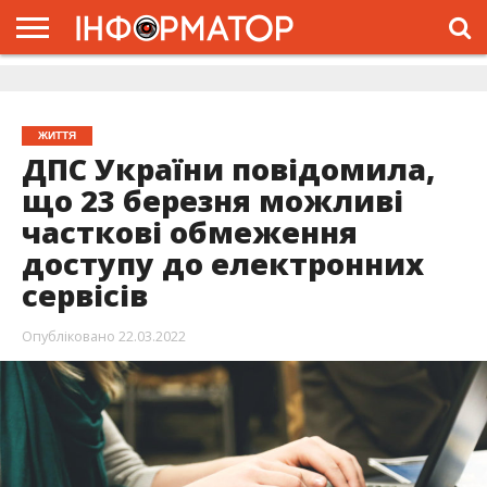
ГОЛОВНА
ЖИТТЯ
ВЛАДА
ГРОШІ
ТРЕШ
ДОЛИНА
РОЗСЛІДУВАННЯ
РЕКЛАМА
ПРО
ПРО
ІНТЕРВ’Ю
ВІДЕО
НАС
ПРОЄКТ
ЖИТТЯ
ДПС України повідомила,
що 23 березня можливі
часткові обмеження
доступу до електронних
сервісів
Опубліковано
22.03.2022