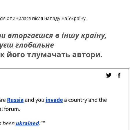
ія опинилася після нападу на Україну.
ти вторгаєшся в іншу країну,
муєш глобальне
к його тлумачать автори.