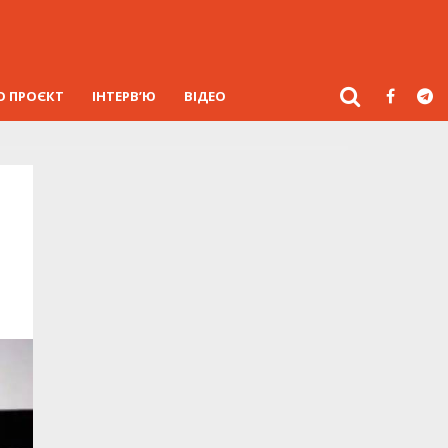
О ПРОЄКТ
ІНТЕРВ’Ю
ВІДЕО