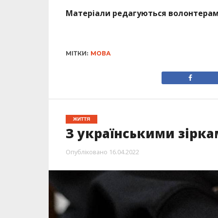
Матеріали редагуються волонтерами
МІТКИ:
МОВА
ЖИТТЯ
З українськими зірка
Опубліковано
16.04.2022