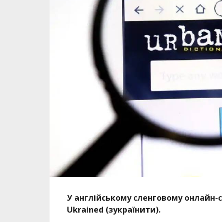
У англійському сленговому онлайн-с
Ukrained (зукраїнити).