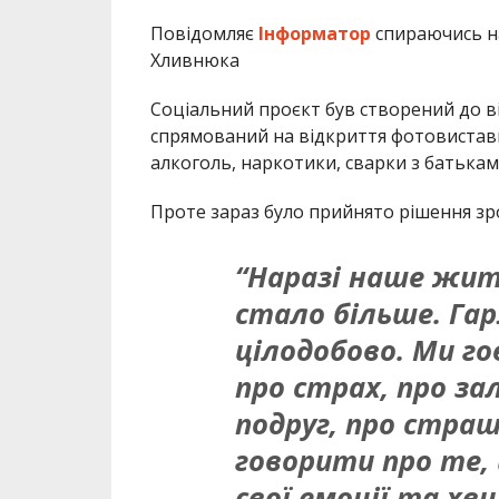
Повідомляє
Інформатор
спираючись 
Хливнюка
Соціальний проєкт був створений до ві
спрямований на відкриття фотовиставки
алкоголь, наркотики, сварки з батьками,
Проте зараз було прийнято рішення зр
“Наразі наше житт
стало більше. Га
цілодобово. Ми го
про страх, про зал
подруг, про страш
говорити про те,
свої емоції та хв