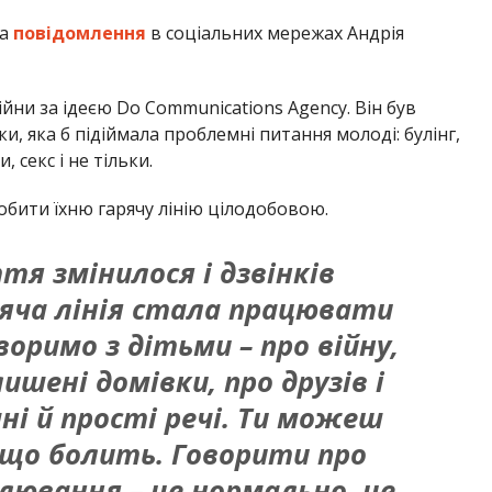
на
повідомлення
в соціальних мережах Андрія
йни за ідеєю Do Communications Agency. Він був
, яка б підіймала проблемні питання молоді: булінг,
 секс і не тільки.
обити їхню гарячу лінію цілодобовою.
я змінилося і дзвінків
ряча лінія стала працювати
воримо з дітьми – про війну,
ишені домівки, про друзів і
ні й прості речі. Ти можеш
 що болить. Говорити про
илювання – це нормально, це