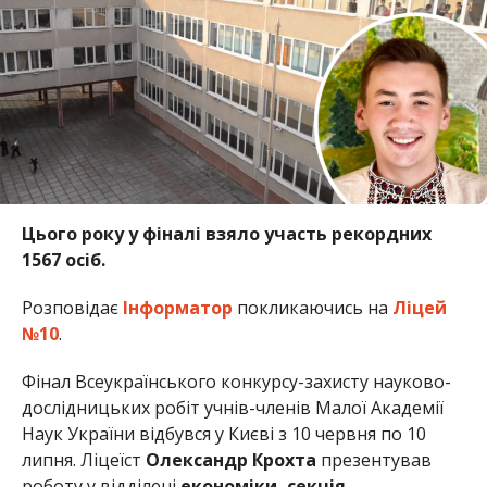
Цього року у фіналі взяло участь рекордних
1567 осіб.
Розповідає
Інформатор
покликаючись на
Ліцей
№10
.
Фінал Всеукраїнського конкурсу-захисту науково-
дослідницьких робіт учнів-членів Малої Академії
Наук України відбувся у Києві з 10 червня по 10
липня. Ліцеїст
Олександр Крохта
презентував
роботу у відділені
економіки, секція