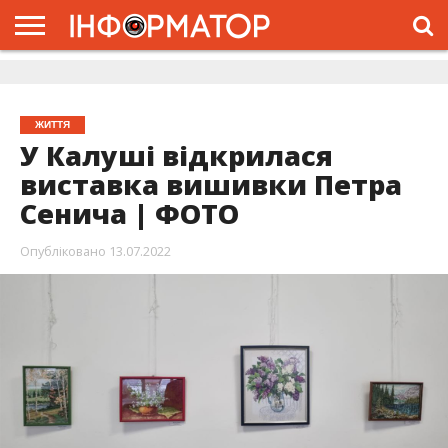
ГОЛОВНА
ЖИТТЯ
ВЛАДА
ГРОШІ
ТРЕШ
ДОЛИНА
РОЗСЛІДУВАННЯ
РЕКЛАМА
ПРО
ПРО
ІНТЕРВ’Ю
ВІДЕО
НАС
ПРОЄКТ
ЖИТТЯ
У Калуші відкрилася
виставка вишивки Петра
Сенича | ФОТО
Опубліковано
13.07.2022