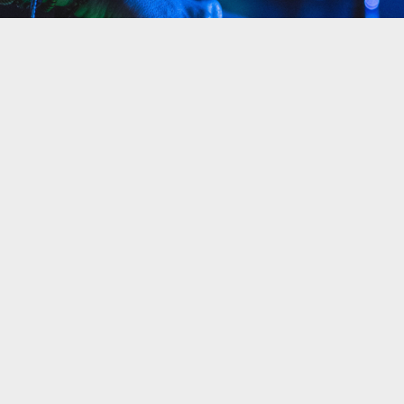
У суботу в Калуші можна буде потанцювати під
діджейські сети, а також задонатити на ЗСУ.
Розповідає
Інформатор.
16 липня
в Maxwell Pub відбудеться благодійний
вечір на підтримку ЗСУ.