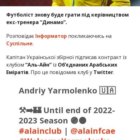
Футболіст знову буде грати під керівництвом
екс-тренера “Динамо”.
Розповідає
Інформатор
покликаючись на
Суспільне
.
Капітан Української збірної підписав контракт із
клубом
“Аль-Айн”
із
Об’єднаних Арабських
Еміратів
. Про це повідомив клуб у
Twitter
.
Andriy Yarmolenko 🇺🇦
⚒️➡️🏰 Until end of 2022-
2023 Season 🟣⚫️
#alainclub
|
@alainfcae