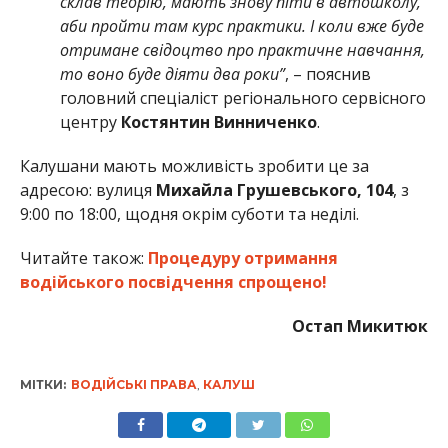
склав теорію, мають знову піти в автошколу,
аби пройти там курс практики. І коли вже буде
отримане свідоцтво про практичне навчання,
то воно буде діяти два роки”
, – пояснив
головний спеціаліст регіонального сервісного
центру
Костянтин Винниченко
.
Калушани мають можливість зробити це за
адресою: вулиця
Михайла Грушевського, 104
, з
9:00 по 18:00, щодня окрім суботи та неділі.
Читайте також:
Процедуру отримання
водійського посвідчення спрощено!
Остап Микитюк
МІТКИ:
ВОДІЙСЬКІ ПРАВА
,
КАЛУШ