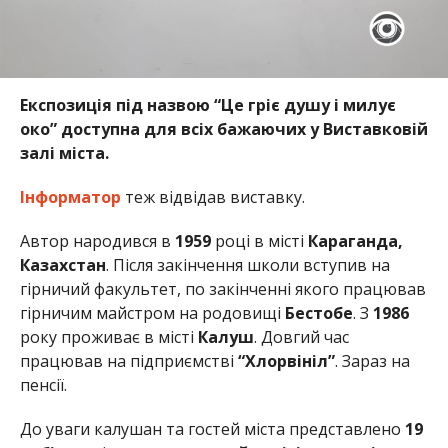
Експозиція під назвою “Це гріє душу і милує
око” доступна для всіх бажаючих у Виставковій
залі міста.
Інформатор
теж відвідав виставку.
Автор народився в
1959
році в місті
Караганда,
Казахстан
. Після закінчення школи вступив на
гірничий факультет, по закінченні якого працював
гірничим майстром на родовищі
Бестобе
. З
1986
року проживає в місті
Калуш
. Довгий час
працював на підприємстві
“Хлорвініл”
. Зараз на
пенсії.
До уваги калушан та гостей міста представлено
19