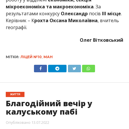
мікроекономіка та макроекономіка
. За
результатами конкурсу
Олександр
посів
ІІІ місце
.
Керівник – К
рохта Оксана Миколаївна
, вчитель
географії.
Олег Вітковський
МІТКИ:
ЛІЦЕЙ №10
,
МАН
ЖИТТЯ
Благодійний вечір у
калуському пабі
Опубліковано
13.07.2022