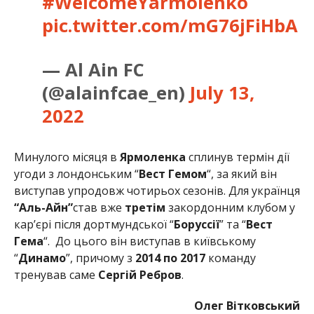
#WelcomeYarmolenko
pic.twitter.com/mG76jFiHbA
— Al Ain FC
(@alainfcae_en)
July 13,
2022
Минулого місяця в
Ярмоленка
сплинув термін дії
угоди з
лондонським
“
Вест Гемом
“, за який він
виступав упродовж чотирьох сезонів.
Для українця
“Аль-Айн”
став вже
т
ретім
закордонним клубом у
кар’єрі після дортмундської “
Боруссії
” та “
Вест
Гема
“.
До цього він виступав в київському
“
Динамо
”, причому з
2014 по 2017
команду
тренував саме
Сергій Ребров
.
Олег Вітковський