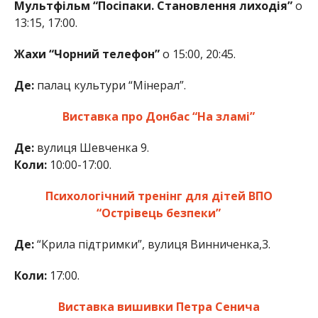
Мультфільм “Посіпаки. Становлення лиходія”
о
13:15, 17:00.
Жахи “Чорний телефон”
о 15:00, 20:45.
Де:
палац культури “Мінерал”.
Виставка про Донбас “На зламі”
Де:
вулиця Шевченка 9.
Коли:
10:00-17:00.
Психологічний тренінг для дітей ВПО
“Острівець безпеки”
Де:
“Крила підтримки”, вулиця Винниченка,3.
Коли:
17:00.
Виставка вишивки Петра Сенича