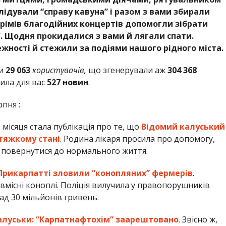
лідували “справу кавуна” і разом з вами збирали
рімів благодійних концертів допомогли зібрати
У. Щодня прокидалися з вами й лягали спати.
ності й стежили за подіями нашого рідного міста.
и
29 063
користувачів,
що згенерували аж
304 368
ила для вас
527 новин
.
пня :
ісяця стала публікація про те, що
Відомий калуський
тяжкому стані
. Родина лікаря просила про допомогу,
 повернутися до нормального життя.
Прикарпатті зловили “конопляних” фермерів
.
вмісні коноплі. Поліція вилучила у правопорушників
д 30 мільйонів гривень.
алуськи: “Карпатнафтохім” заарештовано
. Звісно ж,