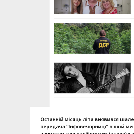
Останній місяць літа виявився шале
передача “Інфовечорниці” в якій ми
записали для вас 5 крутих інтерв’