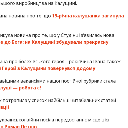
ільшого виробництва на Калущині.
умна новина про те, що
19-річна калушанка загинула
икула новина про те, що у Студінці з‘явилась нова
 до Бога: на Калущині збудували прекрасну
ина про болехівського героя Прокіпчина Івана також
 Герой з Калущини повернувся додому
авішими вакансіями нашої постійної рубрики стала
алуші — робота є!
ж потрапила у список найбільш читабельних статей
вці!
країнської війни посіла передостаннє місце цієї
ин Роман Петрів