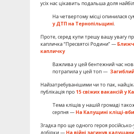
усіх нас цікавить подальша доля найб
На четвертому місці опинилася с
у ДТП на Тернопільщині
.
Проте, серед купи трешу вашу увагу пр
капличка “Пресвятої Родини” —
Ближче
капличку
Важлива у цей бентежний час нов
потрапила у цей топ —
Загиблий
Найзатребуванішими чи то пак, найцік
публікація про
15 свіжих вакансій у К
Тема кліщів у нашій громаді тако
серпня —
На Калущині кліщі-вби
Згадка про ще одного героя російсько-у
добірки —
На війні загинув калушан