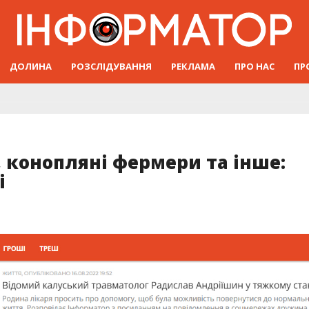
ДОЛИНА
РОЗСЛІДУВАННЯ
РЕКЛАМА
ПРО НАС
ПР
 конопляні фермери та інше:
і