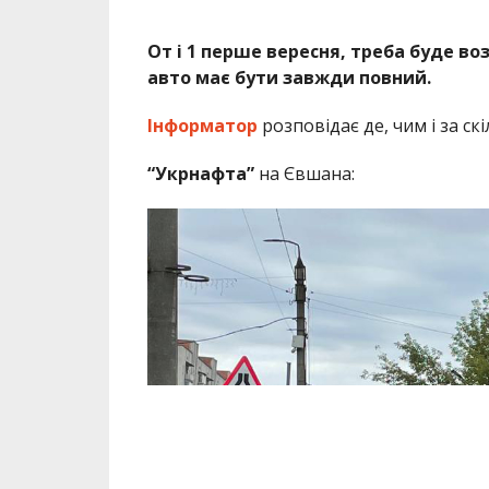
От і 1 перше вересня, треба буде во
авто має бути завжди повний.
Інформатор
розповідає де, чим і за ск
“Укрнафта”
на Євшана: