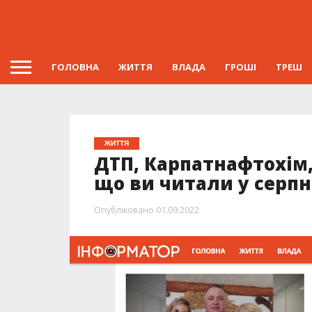
ГОЛОВНА
ЖИТТЯ
ВЛАДА
ГРОШІ
ТРЕШ
ЖИТТЯ
ДТП, Карпатнафтохім,
що ви читали у серпн
Опубліковано
01.09.2022