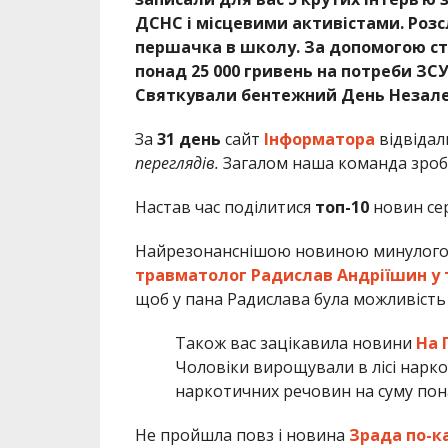
ДСНС і місцевими активістами. Розс
першачка в школу. За допомогою ст
понад 25 000 гривень на потреби ЗС
Святкували бентежний День Незалеж
За
31 день
сайт
Інформатора
відвідал
переглядів.
Загалом наша команда зроб
Настав час поділитися
топ-10
новин сер
Найрезонанснішою новиною минулого м
травматолог Радислав Андріїшин у 
щоб у пана Радислава була можливість
Також вас зацікавила новини
На 
Чоловіки вирощували в лісі нарко
наркотичних речовин на суму пона
Не пройшла повз і новина
Зрада по-к