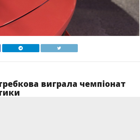
требкова виграла чемпіонат
етики