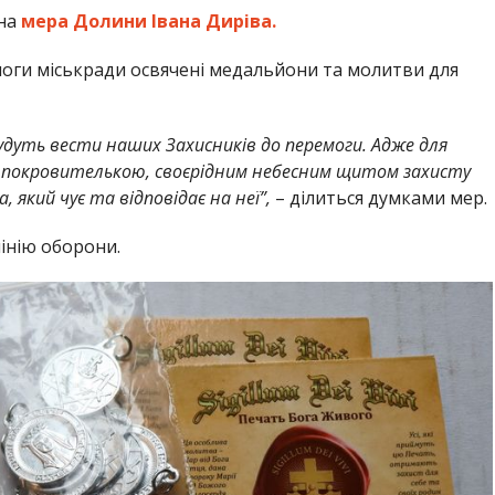
 на
мера Долини Івана Диріва.
моги міськради освячені медальйони та молитви для
будуть вести наших Захисників до перемоги. Адже для
а покровителькою, своєрідним небесним щитом захисту
, який чує та відповідає на неї”,
– ділиться думками мер.
інію оборони.