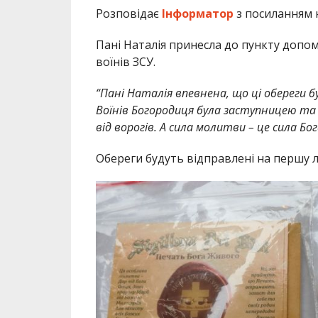
Розповідає
Інформатор
з посиланням
Пані Наталія принесла до пункту допо
воїнів ЗСУ.
“Пані Наталія впевнена, що ці обереги 
Воїнів Богородиця була заступницею т
від ворогів. А сила молитви – це сила Бога
Обереги будуть відправлені на першу л