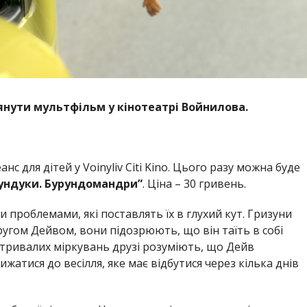
янути мультфільм у кінотеатрі Войнилова.
нс для дітей у Voinyliv Citi Kino. Цього разу можна буде
рундуки. Бурундомандри”
. Ціна – 30 гривень.
и проблемами, які поставлять їх в глухий кут. Гризуни
другом Дейвом, вони підозрюють, що він таїть в собі
 тривалих міркувань друзі розуміють, що Дейв
ижатися до весілля, яке має відбутися через кілька днів