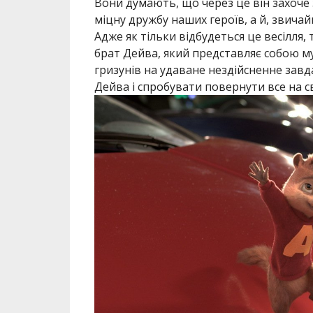
Вони думають, що через це він захоче з
міцну дружбу наших героїв, а й, звичай
Адже як тільки відбудеться це весілля,
брат Дейва, який представляє собою му
гризунів на удаване нездійсненне завд
Дейва і спробувати повернути все на св