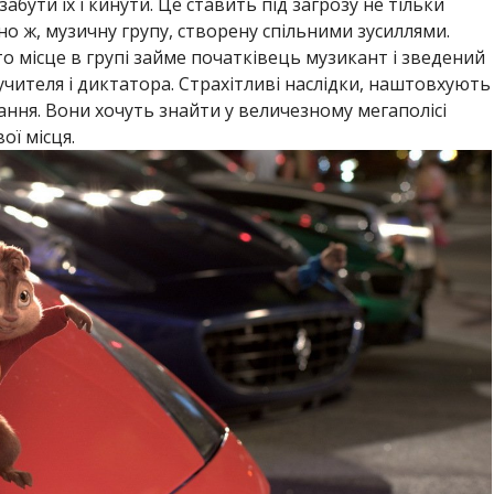
абути їх і кинути. Це ставить під загрозу не тільки
но ж, музичну групу, створену спільними зусиллями.
 то місце в групі займе початківець музикант і зведений
чителя і диктатора. Страхітливі наслідки, наштовхують
ання. Вони хочуть знайти у величезному мегаполісі
ої місця.