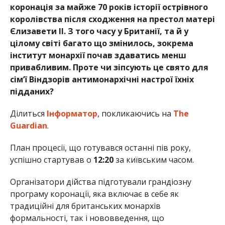
коронація за майже 70 років історії острівного
королівства після сходження на престол матері
Єлизавети II. З того часу у Британії, та й у
цілому світі багато що змінилось, зокрема
інститут монархії почав здаватись менш
привабливим. Проте чи зіпсують це свято для
сім’ї Віндзорів антимонархічні настрої їхніх
підданих?
Ділиться
Інформатор
, покликаючись на
The
Guardian
.
План процесії, що готувався останні пів року,
успішно стартував о
12:20
за київським часом.
Організатори дійства підготували грандіозну
програму коронації, яка включає в себе як
традиційні для британських монархів
формальності, так і нововведення, що