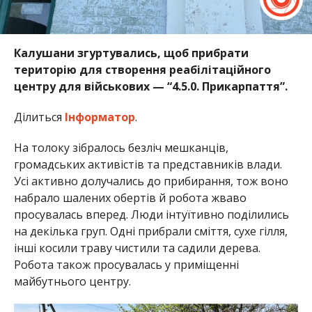
Калушани згуртувались, щоб прибрати
територію для створення реабілітаційного
центру для військових — “4.5.0. Прикарпаття”.
Ділиться
Інформатор
.
На толоку зібралось безліч мешканців,
громадських активістів та представників влади.
Усі активно долучались до прибирання, тож воно
набрало шалених обертів й робота жваво
просувалась вперед. Люди інтуїтивно поділились
на декілька груп. Одні прибрали сміття, сухе гілля,
інші косили траву чистили та садили дерева.
Робота також просувалась у приміщенні
майбутнього центру.