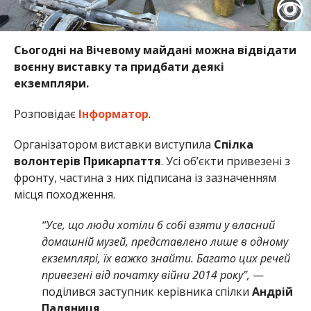
Сьогодні на Вічевому майдані можна відвідати
воєнну виставку та придбати деякі
екземпляри.
Розповідає
Інформатор
.
Організатором виставки виступила
Спілка
волонтерів Прикарпаття
. Усі об’єкти привезені з
фронту, частина з них підписана із зазначенням
місця походження.
“Усе, що люди хотіли б собі взяти у власний
домашній музей, представлено лише в одному
екземплярі, їх важко знайти. Багато цих речей
привезені від початку війни 2014 року”,
—
поділився заступник керівника спілки
Андрій
Паляниця
.