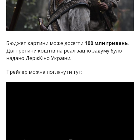
Бюджет картини може досягти
100 млн гривень
.
Дві третини коштів на реалізацію задуму було
надано ДержКіно України.
Трейлер можна поглянути тут: