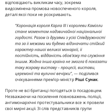
відповідають викликам часу, зокрема
видозмінена промова новоспеченого короля,
деталі якої поки не розкривають.
“Коронація короля Карла III і королеви Камілли
стане моментом надзвичайної національної
гордості. Разом із друзями з усієї Співдружності
та за її межами ми будемо відзначати стійкий
характер нашої великої монархії, її
постійність, відданість обов’язку та служіння
іншим. Жодна інша країна не змогла б показати
таку яскраву виставу – процесії, вистави,
церемонії та вуличні вечірки”
, — поділився
очікуваннями прем’єр-міністр
Ріші Сунак
.
Проте не всі британці погодяться із посадовцем.
Незважаючи на посилення повноважень поліції,
антимонархічні протестувальники все ж провели
свої мирні акції. Зі слів представників групи