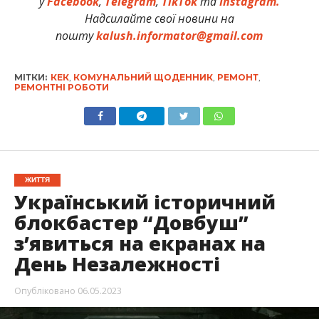
у
Facebook
,
Telegram
,
TikTok
та
Instagram.
Надсилайте свої новини на
пошту
kalush.informator@gmail.com
МІТКИ:
КЕК
,
КОМУНАЛЬНИЙ ЩОДЕННИК
,
РЕМОНТ
,
РЕМОНТНІ РОБОТИ
ЖИТТЯ
Український історичний
блокбастер “Довбуш”
з’явиться на екранах на
День Незалежності
Опубліковано
06.05.2023