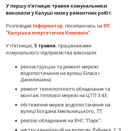
У першу п’ятницю травня комунальники
виконали у Калуші низку ремонтних робіт.
Розповідає
Інформатор
, посилаючись на
КП
“Калуська енергетична Компанія”
.
У п’ятницю,
5 травня
, працівниками
комунального підприємства виконали:
реконструкцію та ремонт мережі
водопостачання на вулиці Біласа і
Данилишина;
ремонт технологічного обладнання та
монтаж теплової мережі на ЦТП 3.43;
обстеження мереж водопостачання на
вулиці Богдана Хмельницького, 77;
ревізію обладнання на ВНС “Парк”;
чистку каналізацій на вулицях: Рубчака, 2, 3,