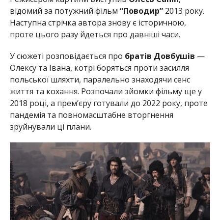
відомий за потужний фільм
“Поводир”
2013 року.
Наступна стрічка автора знову є історичною,
проте цього разу йдеться про давніші часи.
У сюжеті розповідається про
братів Довбушів
—
Олексу та Івана, котрі боряться проти засилля
польської шляхти, паралельно знаходячи сенс
життя та кохання. Розпочали зйомки фільму ще у
2018 році, а прем’єру готували до 2022 року, проте
пандемія та повномасштабне вторгнення
зруйнували ці плани.