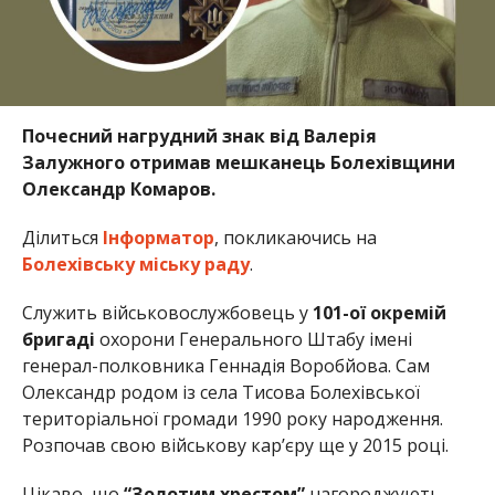
Почесний нагрудний знак від Валерія
Залужного отримав мешканець Болехівщини
Олександр Комаров.
Ділиться
Інформатор
, покликаючись на
Болехівську міську раду
.
Служить військовослужбовець у
101-ої окремій
бригаді
охорони Генерального Штабу імені
генерал-полковника Геннадія Воробйова. Сам
Олександр родом із села Тисова Болехівської
територіальної громади 1990 року народження.
Розпочав свою військову кар’єру ще у 2015 році.
Цікаво, що
“Золотим хрестом”
нагороджують