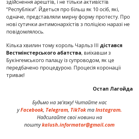
здійснення арештів, і не тільки активістів
“Республіки”. Йдеться про більш як 10 осіб, які,
одначе, представляли мирну форму протесту. Про
нові сутички антимонархістів з поліцією наразі не
повідомлялось.
Кілька хвилин тому король Чарльз III
дістався
Вестмінстерського абатства
, виїхавши з
Букінгемського палацу із супроводом, як це
передбачено процедурою. Процесія коронації
триває!
Остап Лагойда
Будьмо на зв’язку! Читайте нас
у
Facebook
,
Telegram
,
TikTok
та
Instagram.
Надсилайте свої новини на
пошту
kalush.informator@gmail.com