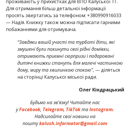
проживають у прихистках для ВПО Калуської ТГ.
Для отримання більш детальної інформації
просять звертатись за телефоном: +380990916033
— Надія. Книжку також можна підписати гарними
побажаннями для отримувача.
“Завдяки вашій участі та турботі діти, які
змушені були покинути свої рідні домівки,
отримають приємні сюрпризи і подаровані
дитячі книжки стануть для малечі частинкою
дому, миру та хвилинкою спокою”
, — діляться
на сторінці Калуської міської ради.
Олег Кіндрацький
Будьмо на зв’язку! Читайте нас
у
Facebook
,
Telegram
,
TikTok
та
Instagram.
Надсилайте свої новини на
пошту
kalush.informator@gmail.com