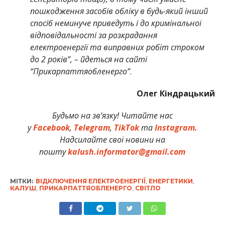
пошкодження засобів обліку в будь-який інший
спосіб неминуче приведуть і до кримінальної
відповідальності за розкрадання
електроенергії та виправних робіт строком
до 2 років”, – йдеться на сайті
“Прикарпаттяобленерго”
.
Олег Кіндрацький
Будьмо на зв’язку! Читайте нас
у
Facebook
,
Telegram
,
TikTok
та
Instagram.
Надсилайте свої новини на
пошту
kalush.informator@gmail.com
МІТКИ:
ВІДКЛЮЧЕННЯ ЕЛЕКТРОЕНЕРГІЇ
,
ЕНЕРГЕТИКИ
,
КАЛУШ
,
ПРИКАРПАТТЯОБЛЕНЕРГО
,
СВІТЛО