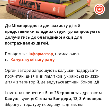
До Міжнародного дня захисту дітей
представники владних структур запрошують
долучитись до благодійної акції для
постраждалих дітей.
Повідомляє
Інформатор
, посилаючись
на
Калуську міську раду
.
Організатори запрошують калушан подарувати
прочитані дитячі чи підліткові українські книжки
дітям з територій, де ведуться активні бойові дії.
Їх можна принести з
5
по
26 травня
за адресою: м.
Калуш
, вулиця
Степана Бандери
,
18
,
3-й поверх
.
Зібрану літературу передадуть дітям, які