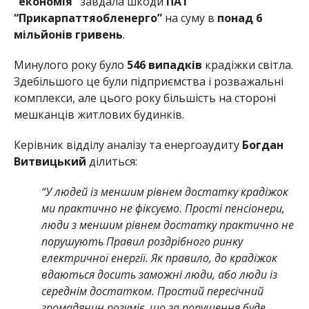
“економія”
завдала шкоди
ПАТ
“Прикарпаттяобленерго”
на суму в
понад 6
мільйонів гривень
.
Минулого року було
546 випадків
крадіжки світла.
Здебільшого це були підприємства і розважальні
комплекси, але цього року більшість на стороні
мешканців житлових будинків.
Керівник відділу аналізу та енергоаудиту
Богдан
Витвицький
ділиться:
“У людей із меншим рівнем достатку крадіжок
ми практично не фіксуємо. Прості пенсіонери,
люди з меншим рівнем достатку практично не
порушують Правил роздрібного ринку
електричної енергії. Як правило, до крадіжок
вдаються досить заможні люди, або люди із
середнім достатком. Простий пересічний
громадянин розуміє, що за порушення буде