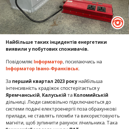
Найбільше таких інцидентів енергетики
виявили у побутових споживачів.
Повідомляє
Інформатор
, посилаючись на
Інформатор Івано-Франківськ
.
За
перший квартал 2023 року
найбільша
інтенсивність крадіжок спостерігається у
Яремчанській
,
Калуській
та
Коломийській
дільниці. Люди самовільно підключаються до
системи подачі електроенергії поза обрахункові
прилади, не ставлять пломби та використовують
магніти, щоб зупинити рахунок лічильника. Така