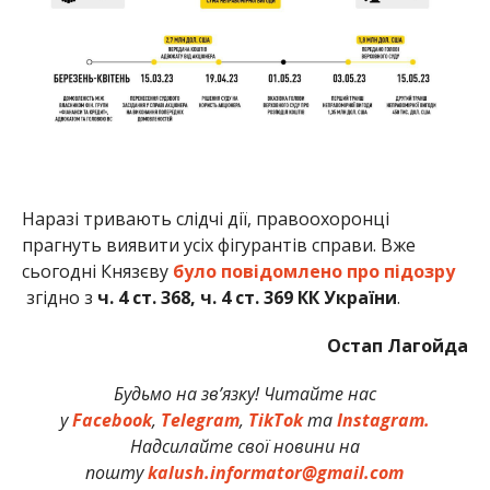
Наразі тривають слідчі дії, правоохоронці
прагнуть виявити усіх фігурантів справи. Вже
сьогодні Князєву
було повідомлено про підозру
згідно з
ч. 4 ст. 368, ч. 4 ст. 369 КК України
.
Остап Лагойда
Будьмо на зв’язку! Читайте нас
у
Facebook
,
Telegram
,
TikTok
та
Instagram.
Надсилайте свої новини на
пошту
kalush.informator@gmail.com