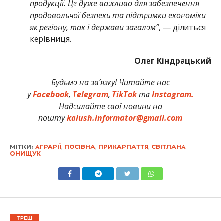
продукції. Це дуже важливо для забезпечення
продовольчої безпеки та підтримки економіки
як регіону, так і держави загалом”
, — ділиться
керівниця.
Олег Кіндрацький
Будьмо на зв’язку! Читайте нас
у
Facebook
,
Telegram
,
TikTok
та
Instagram.
Надсилайте свої новини на
пошту
kalush.informator@gmail.com
МІТКИ:
АГРАРІЇ
,
ПОСІВНА
,
ПРИКАРПАТТЯ
,
СВІТЛАНА
ОНИЩУК
ТРЕШ