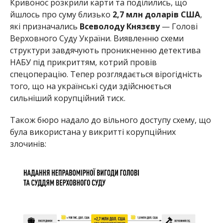
Кривонос розкрили карти та поділились, що
йшлось про суму близько
2,7 млн доларів США
,
які призначались
Всеволоду Князєву
— Голові
Верховного Суду України. Виявленню схеми
структури завдячують проникненню детектива
НАБУ під прикриттям, котрий провів
спецоперацію. Тепер розглядається вірогідність
того, що на українські суди здійснюється
сильніший корупційний тиск.
Також бюро надало до вільного доступу схему, що
була використана у викритті корупційних
злочинів: