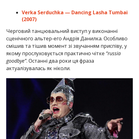
Verka Serduchka — Dancing Lasha Tumbai
(2007)
Черговий танцювальний виступ у виконанні
сценічного альтер-его Андрія Данилка. Особливо
смішив та тішив момент зі звучанням приспіву, у
якому прослуховується практично чітке
“russia
goodbye”
. Останні два роки ця фраза
актуалізувалась як ніколи.