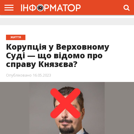
ГОЛОВНА
ЖИТТЯ
ВЛАДА
ГРОШІ
ТРЕШ
ДОЛИНА
РОЗСЛІДУВАННЯ
РЕКЛАМА
ПРО
ПРО
ІНТЕРВ’Ю
ВІДЕО
НАС
ПРОЄКТ
ЖИТТЯ
Корупція у Верховному
Суді — що відомо про
справу Князєва?
Опубліковано
16.05.2023