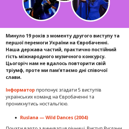
Минуло 19 років з моменту другого виступу та
першої перемоги України на Євробаченні.
Наша держава частий, практично постійний
гість міжнародного музичного конкурсу.
Цьогоріч нам не вдалось повторити свій
тріумф, проте ми пам’ятаємо дні співочої
слави.
Інформатор
пропонує згадати 5 виступів
українських команд на Євробаченні та
проникнутись ностальгією.
Ruslana — Wild Dances (2004)
Почати варто з винуватця річниці. Виступ Руслани