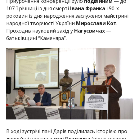
Приурочення конференції було
подвійним
— до
107-ї річниці із дня смерті
Івана Франка
і 90-х
роковин із дня народження заслуженої майстрині
народної творчості України
Мирослави Кот
.
Проходив науковий захід у
Нагуєвичах
—
батьківщині “Каменяра”.
В ході зустрічі пані Дарія поділилась історією про
дерев’яні церкви у
селі Петранка
(рідне селище