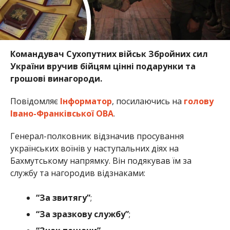
Командувач Сухопутних військ Збройних сил
України вручив бійцям цінні подарунки та
грошові винагороди.
Повідомляє
Інформатор
, посилаючись на
голову
Івано-Франківської ОВА
.
Генерал-полковник відзначив просування
українських воїнів у наступальних діях на
Бахмутському напрямку. Він подякував їм за
службу та нагородив відзнаками:
“За звитягу”
;
“За зразкову службу”
;