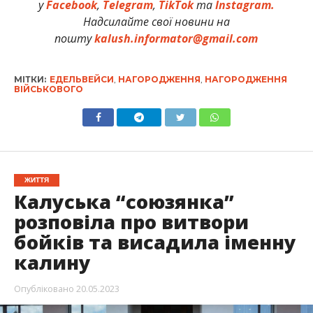
у
Facebook
,
Telegram
,
TikTok
та
Instagram.
Надсилайте свої новини на
пошту
kalush.informator@gmail.com
МІТКИ:
ЕДЕЛЬВЕЙСИ
,
НАГОРОДЖЕННЯ
,
НАГОРОДЖЕННЯ
ВІЙСЬКОВОГО
ЖИТТЯ
Калуська “союзянка”
розповіла про витвори
бойків та висадила іменну
калину
Опубліковано
20.05.2023