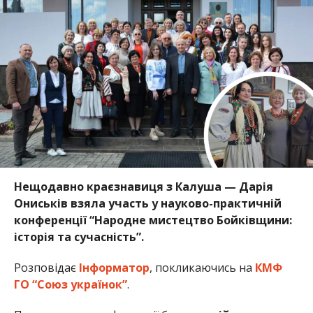
Нещодавно краєзнавиця з Калуша — Дарія
Ониськів взяла участь у науково-практичній
конференції “Народне мистецтво Бойківщини:
історія та сучасність”.
Розповідає
Інформатор
, покликаючись на
КМФ
ГО “Союз українок”
.