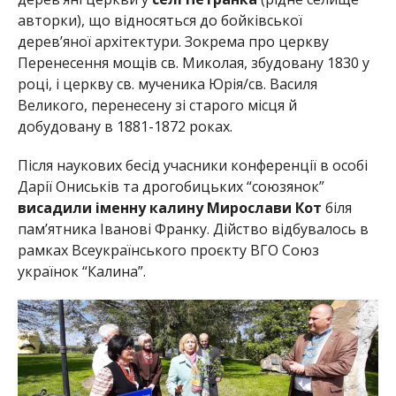
авторки), що відносяться до бойківської
дерев’яної архітектури. Зокрема про церкву
Перенесення мощів св. Миколая, збудовану 1830 у
році, і церкву св. мученика Юрія/св. Василя
Великого, перенесену зі старого місця й
добудовану в 1881-1872 роках.
Після наукових бесід учасники конференції в особі
Дарії Ониськів та дрогобицьких “союзянок”
висадили іменну калину Мирослави Кот
біля
пам’ятника Іванові Франку. Дійство відбувалось в
рамках Всеукраїнського проєкту ВГО Союз
українок “Калина”.