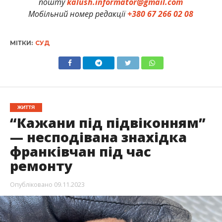
пошту
kalush.informator@gmail.com
Мобільний номер редакції
+380 67 266 02 08
МІТКИ:
СУД
ЖИТТЯ
“Кажани під підвіконням”
— несподівана знахідка
франківчан під час
ремонту
Опубліковано
09.11.2023