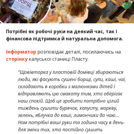
Потрібні як робочі руки на деякий час, так і
фінансова підтримка й натуральна допомога.
Інформатор
розповідає деталі, посилаючись на
сторінку
калуської станиці Пласту.
“Щовівторка у пластовій домівці збираються
люди, які фасують сушені борщі, супи, каші, чаї,
складають в коробки з малюнками дітей і
відправляють цю смакоту тим, хто оберігає
наш спокій. Щоб це зробити потрібно цілий
тиждень сушити бурячок, капусту, моркву,
зелень, яблучка до каші, лимончики до чаю…
Нам потрібні ваші руки та година часу в день-
для зміни тих, хто постійно сушить