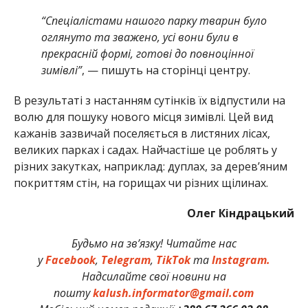
“Спеціалістами нашого парку тварин було
оглянуто та зважено, усі вони були в
прекрасній формі, готові до повноцінної
зимівлі”
, — пишуть на сторінці центру.
В результаті з настанням сутінків їх відпустили на
волю для пошуку нового місця зимівлі. Цей вид
кажанів зазвичай поселяється в листяних лісах,
великих парках і садах. Найчастіше це роблять у
різних закутках, наприклад: дуплах, за дерев’яним
покриттям стін, на горищах чи різних щілинах.
Олег Кіндрацький
Будьмо на зв’язку! Читайте нас
у
Facebook
,
Telegram
,
TikTok
та
Instagram.
Надсилайте свої новини на
пошту
kalush.informator@gmail.com