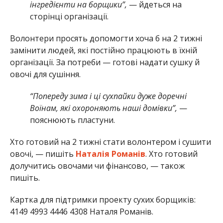
інгредієнти на борщики”,
— йдеться на
сторінці організації.
Волонтери просять допомогти хоча б на 2 тижні
замінити людей, які постійно працюють в їхній
організації. За потреби — готові надати сушку й
овочі для сушіння.
“Попереду зима і ці сухпайки дуже доречні
Воїнам, які охороняють наші домівки”,
—
пояснюють пластуни.
Хто готовий на 2 тижні стати волонтером і сушити
овочі, — пишіть
Наталія Романів
. Хто готовий
долучитись овочами чи фінансово, — також
пишіть.
Картка для підтримки проекту сухих борщиків:
4149 4993 4446 4308 Наталя Романів.