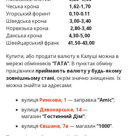
Чеська крона
1,62-1,70
Угорський форинт
0,10-0.11
Шведська крона
3,00-3,40
Норвезька крона
2,80-3,40
Данська крона
4,30-5,00
Швейцарський франк
41,50-43,00
Купити, або продати валюту в Калуші можна в
мережі обмінників
“ГАТА”
. В пунктах обміну
працівники
приймають валюту у будь-якому
зовнішньому стані
, окрім значно знищених. Їх
можна знайти за адресами:
вулиця
Ринкова
,
1
— заправка
“Amic”
;
вулиця
Дзвонарська
,
14
—
магазин
“Гостинний Дім”
;
вулиця
Євшана
,
7а
— магазин
“1000”
.