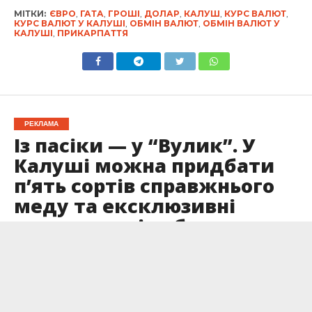
МІТКИ:
ЄВРО
,
ГАТА
,
ГРОШІ
,
ДОЛАР
,
КАЛУШ
,
КУРС ВАЛЮТ
,
КУРС ВАЛЮТ У КАЛУШІ
,
ОБМІН ВАЛЮТ
,
ОБМІН ВАЛЮТ У
КАЛУШІ
,
ПРИКАРПАТТЯ
РЕКЛАМА
Із пасіки — у “Вулик”. У
Калуші можна придбати
п’ять сортів справжнього
меду та ексклюзивні
подарункові набори
Опубліковано
18.12.2023