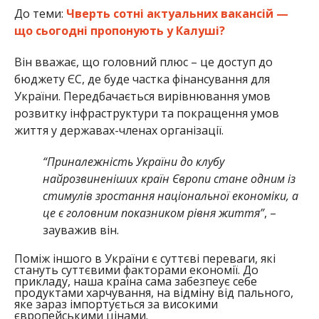
До теми:
Чверть сотні актуальних вакансій —
що сьогодні пропонують у Калуші?
Він вважає, що головний плюс – це доступ до
бюджету ЄС, де буде частка фінансування для
України. Передбачається вирівнювання умов
розвитку інфраструктури та покращення умов
життя у державах-членах організації.
“Приналежність України до клубу
найрозвиненіших країн Європи стане одним із
стимулів зростання національної економіки, а
це є головним показником рівня життя”
, –
зауважив він.
Поміж іншого в України є суттєві переваги, які
стануть суттєвими факторами економії. До
прикладу, наша країна сама забезпеує себе
продуктами харчування, на відміну від пального,
яке зараз імпортується за високими
європейськими цінами.