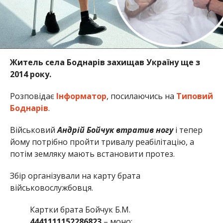
Житель села Боднарів захищав Україну ще з
2014 року.
Розповідає
Інформатор
, посилаючись на
Типовий
Боднарів
.
Військовий
Андрій Бойчук втратив ногу
і тепер
йому потрібно пройти тривалу реабілітацію, а
потім земляку мають встановити протез.
Збір організували на карту брата
військовослужбовця.
Картки брата Бойчук Б.М.
4441111152286823
– моно;