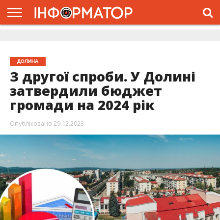
ГОЛОВНА
ЖИТТЯ
ВЛАДА
ГРОШІ
ТРЕШ
ДОЛИНА
РОЗСЛІДУВАННЯ
РЕКЛАМА
ПРО
ПРО
ІНТЕРВ’Ю
ВІДЕО
НАС
ПРОЄКТ
ДОЛИНА
З другої спроби. У Долині
затвердили бюджет
громади на 2024 рік
Опубліковано
29.12.2023