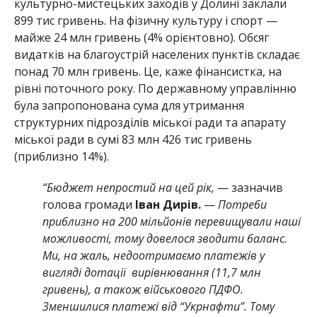
культурно-мистецьких заходів у Долині заклали
899 тис гривень. На фізичну культуру і спорт —
майже 24 млн гривень (4% орієнтовно). Обсяг
видатків на благоустрій населених пунктів складає
понад 70 млн гривень. Це, каже фінансистка, на
рівні поточного року. По державному управлінню
була запропонована сума для утримання
структурних підрозділів міської ради та апарату
міської ради в сумі 83 млн 426 тис гривень
(приблизно 14%).
“Бюджет непростий на цей рік,
— зазначив
голова громади
Іван Дирів.
—
Потреби
приблизно на 200 мільйонів перевищували наші
можливості, тому довелося зводити баланс.
Ми, на жаль, недоотримаємо платежів у
вигляді дотації вирівнювання (11,7 млн
гривень), а також військового ПДФО.
Зменшилися платежі від “Укрнафти”. Тому