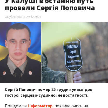
У Калуші в останню путь
провели Сергія Поповича
Опубліковано
29.12.2023
Сергій Попович помер 25 грудня унаслідок
гострої серцево-судинної недостатності.
Повідомляє
Інформатор
, покликаючись на