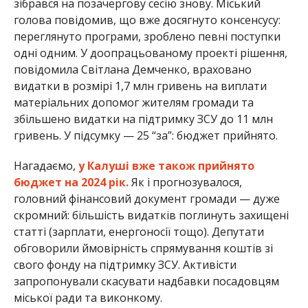
зібрався на позачергову сесію знову. Міський
голова повідомив, що вже досягнуто консенсусу:
переглянуто програми, зроблено певні поступки
одні одним. У доопрацьованому проекті рішення,
повідомила Світлана Демченко, враховано
видатки в розмірі 1,7 млн гривень на виплати
матеріальних допомог жителям громади та
збільшено видатки на підтримку ЗСУ до 11 млн
гривень. У підсумку — 25 “за”: бюджет прийнято.
Нагадаємо,
у Калуші вже також прийнято
бюджет на 2024 рік.
Як і прогнозувалося,
головний фінансовий документ громади — дуже
скромний: більшість видатків поглинуть захищені
статті (зарплати, енергоносії тощо). Депутати
обговорили ймовірність спрямування коштів зі
свого фонду на підтримку ЗСУ. Активісти
запропонували скасувати надбавки посадовцям
міської ради та виконкому.