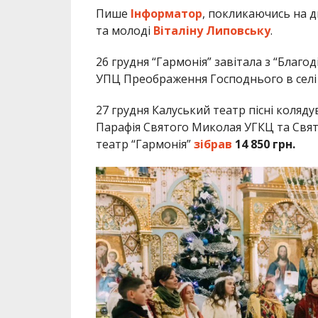
Пише
Інформатор
, покликаючись на 
та молоді
Віталіну Липовську
.
26 грудня “Гармонія” завітала з “Бла
УПЦ Преображення Господнього в селі
27 грудня Калуський театр пісні коляд
Парафія Святого Миколая УГКЦ та Свя
театр “Гармонія”
зібрав
14 850 грн.