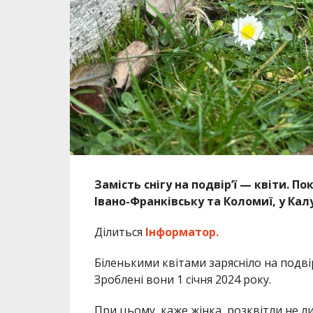
Замість снігу на подвір’ї — квіти. 
Івано-Франківську та Коломиї, у Ка
Ділиться
Інформатор.
Біленькими квітами зарясніло на подвір’
Зроблені вони 1 січня 2024 року.
При цьому, каже жінка, розквітли не л