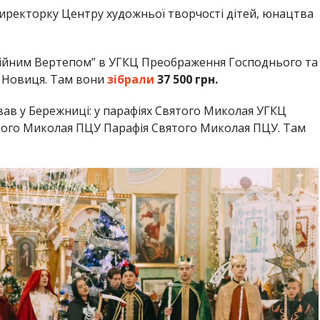
директорку Центру художньої творчості дітей, юнацтва
годійним Вертепом” в УГКЦ Преображення Господнього та
 Новиця. Там вони
зібрали
37 500 грн.
ував у Бережниці: у парафіях Святого Миколая УГКЦ
того Миколая ПЦУ Парафія Святого Миколая ПЦУ. Там