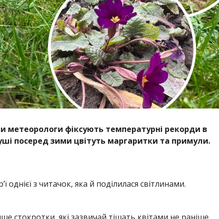
Поки метеорологи фіксують температурні рекорди в
луші посеред зими цвітуть маргаритки та примули.
ї однієї з читачок, яка й поділилася світлинами.
ише стокротки, які зазвичай тішать квітами не раніше