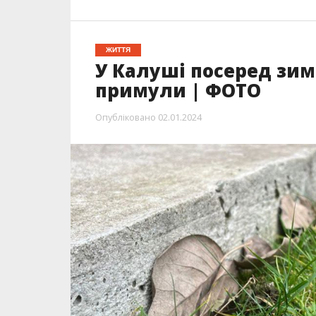
ЖИТТЯ
У Калуші посеред зим
примули | ФОТО
Опубліковано
02.01.2024