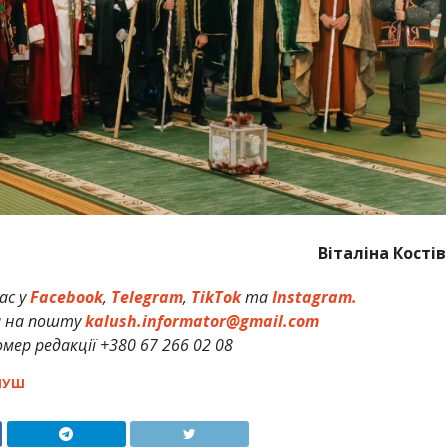
Віталіна Костів
ас у
Facebook
,
Telegram
,
TikTok
та
Instagram.
и на пошту
kalush.informator@gmail.com
мер редакції +380 67 266 02 08
ЛУШ