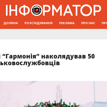
ДОЛИНА
РОЗСЛІДУВАННЯ
РЕКЛАМА
ПРО НАС
ПР
і “Гармонія” наколядував 50
ськовослужбовців