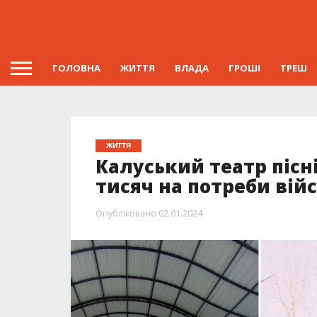
ГОЛОВНА
ЖИТТЯ
ВЛАДА
ГРОШІ
ТРЕШ
ЖИТТЯ
Калуський театр пісн
тисяч на потреби вій
Опубліковано
02.01.2024