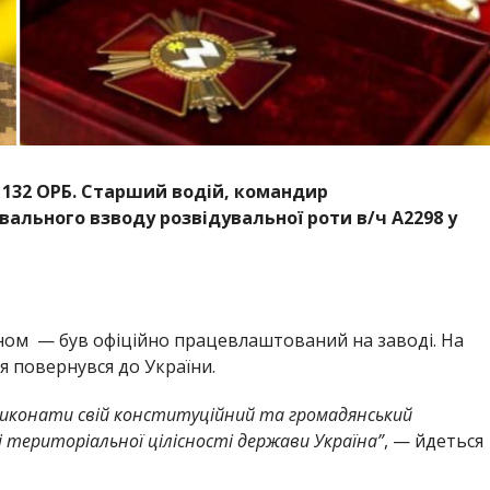
32 ОРБ. Старший водій, командир
вального взводу розвідувальної роти в/ч А2298 у
ом — був офіційно працевлаштований на заводі. На
 повернувся до України.
 виконати свій конституційний та громадянський
і територіальної цілісності держави Україна”
, — йдеться