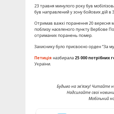
23 травня минулого року був мобілізов
був направлений у зону бойових дій в З
Отримав важкі поранення 20 вересня м
поблизу населеного пункту Вербове Пол
отриманих поранень помер.
Захиснику було присвоєно орден “За му
Петиція
назбирала
25 000 потрібних г
України.
Будьмо на зв’язку! Читайте н
Надсилайте свої новин
Мобільний но