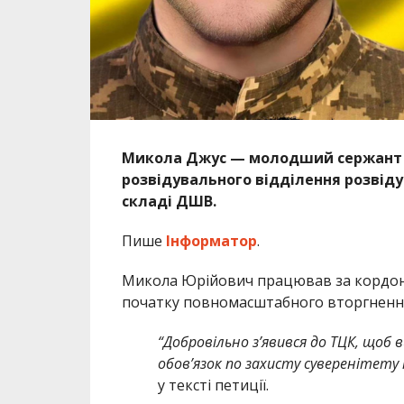
Микола Джус — молодший сержант 1
розвідувального відділення розвіду
складі ДШВ.
Пише
Інформатор
.
Микола Юрійович працював за кордон
початку повномасштабного вторгнення
“Добровільно зʼявився до ТЦК, щоб
обовʼязок по захисту суверенітету 
у тексті петиції.