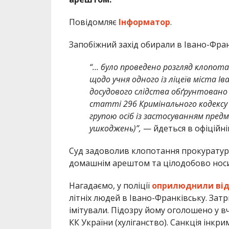
Повідомляє
Інформатор
.
Запобіжний захід обирали в Івано-Фра
“… було проведено розгляд клопот
щодо учня одного із ліцеїв міста І
досудового слідства обґрунтован
статті 296 Кримінального кодексу У
групою осіб із застосуванням пред
ушкоджень)”,
— йдеться в офіційні
Суд задоволив клопотання прокуратури
домашнім арештом та цілодобово носи
Нагадаємо, у поліції
оприлюднили від
літніх людей в Івано-Франківську. За
імітували. Підозру йому оголошено у в
КК України (хуліганство). Санкція інкр