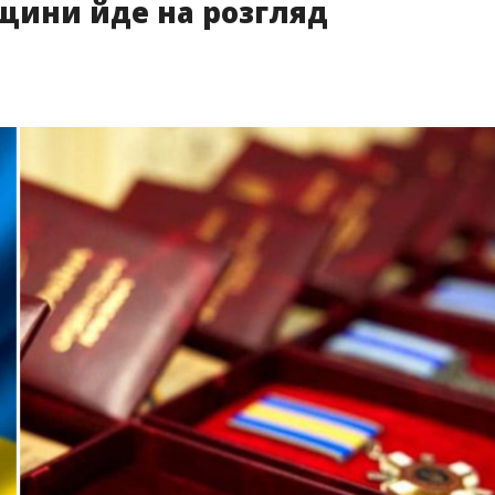
щини йде на розгляд