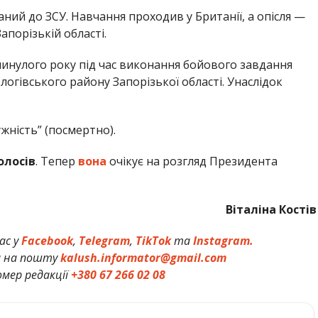
аний до ЗСУ. Навчання проходив у Британії, а опісля —
апорізькій області.
инулого року під час виконання бойового завдання
огівського району Запорізької області. Унаслідок
жність” (посмертно).
олосів
. Тепер
вона
очікує на розгляд Президента
Віталіна Костів
ас у
Facebook
,
Telegram
,
TikTok
та
Instagram.
и на пошту
kalush.informator@gmail.com
мер редакції
+380 67 266 02 08