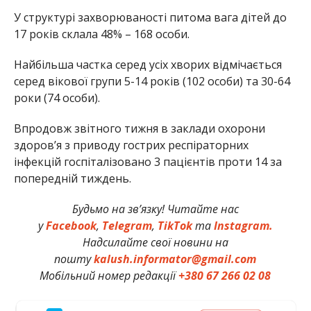
У структурі захворюваності питома вага дітей до
17 років склала 48% – 168 особи.
Найбільша частка серед усіх хворих відмічається
серед вікової групи 5-14 років (102 особи) та 30-64
роки (74 особи).
Впродовж звітного тижня в заклади охорони
здоров’я з приводу гострих респіраторних
інфекцій госпіталізовано 3 пацієнтів проти 14 за
попередній тиждень.
Будьмо на зв’язку! Читайте нас
у
Facebook
,
Telegram
,
TikTok
та
Instagram.
Надсилайте свої новини на
пошту
kalush.informator@gmail.com
Мобільний номер редакції
+380 67 266 02 08