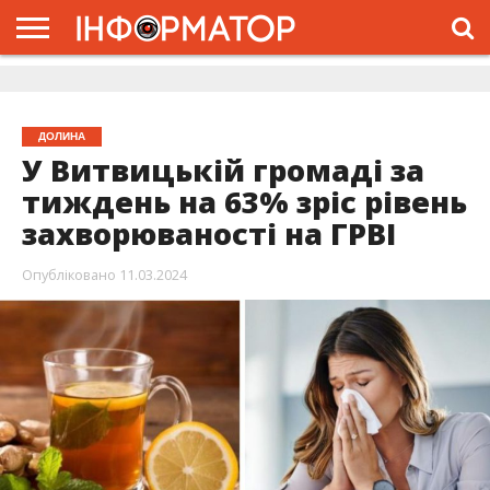
ГОЛОВНА
ЖИТТЯ
ВЛАДА
ГРОШІ
ТРЕШ
ДОЛИНА
РОЗСЛІДУВАННЯ
РЕКЛАМА
ПРО
ПРО
ІНТЕРВ’Ю
ВІДЕО
НАС
ПРОЄКТ
ДОЛИНА
У Витвицькій громаді за
тиждень на 63% зріс рівень
захворюваності на ГРВІ
Опубліковано
11.03.2024