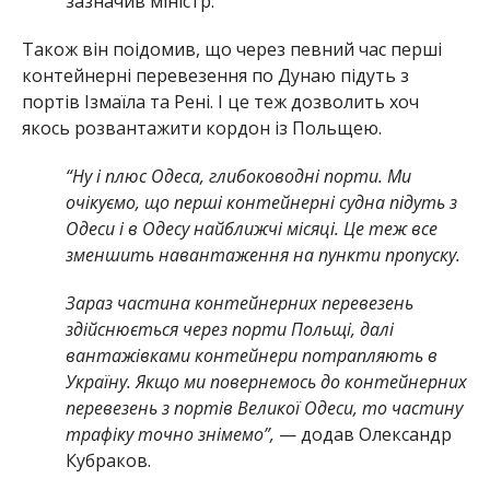
зазначив міністр.
Також він поідомив, що через певний час перші
контейнерні перевезення по Дунаю підуть з
портів Ізмаїла та Рені. І це теж дозволить хоч
якось розвантажити кордон із Польщею.
“Ну і плюс Одеса, глибоководні порти. Ми
очікуємо, що перші контейнерні судна підуть з
Одеси і в Одесу найближчі місяці. Це теж все
зменшить навантаження на пункти пропуску.
Зараз частина контейнерних перевезень
здійснюється через порти Польщі, далі
вантажівками контейнери потрапляють в
Україну. Якщо ми повернемось до контейнерних
перевезень з портів Великої Одеси, то частину
трафіку точно знімемо”,
— додав Олександр
Кубраков.