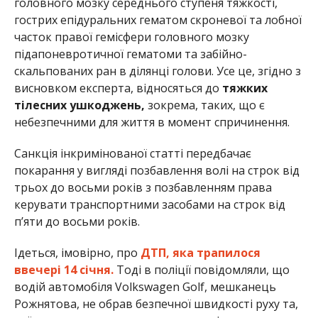
головного мозку середнього ступеня тяжкості,
гострих епідуральних гематом скроневої та лобної
часток правої гемісфери головного мозку
підапоневротичної гематоми та забійно-
скальпованих ран в ділянці голови. Усе це, згідно з
висновком експерта, відносяться до
тяжких
тілесних ушкоджень,
зокрема, таких, що є
небезпечними для життя в момент спричинення.
Санкція інкримінованої статті передбачає
покарання у вигляді позбавлення волі на строк від
трьох до восьми років з позбавленням права
керувати транспортними засобами на строк від
п’яти до восьми років.
Ідеться, імовірно, про
ДТП, яка трапилося
ввечері 14 січня.
Тоді в поліції повідомляли, що
водій автомобіля Volkswagen Golf, мешканець
Рожнятова, не обрав безпечної швидкості руху та,