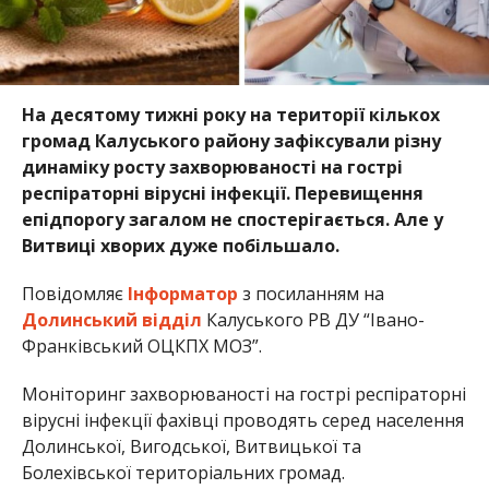
На десятому тижні року на території кількох
громад Калуського району зафіксували різну
динаміку росту захворюваності на гострі
респіраторні вірусні інфекції. Перевищення
епідпорогу загалом не спостерігається. Але у
Витвиці хворих дуже побільшало.
Повідомляє
Інформатор
з посиланням на
Долинський відділ
Калуського РВ ДУ “Івано-
Франківський ОЦКПХ МОЗ”.
Моніторинг захворюваності на гострі респіраторні
вірусні інфекції фахівці проводять серед населення
Долинської, Вигодської, Витвицької та
Болехівської територіальних громад.