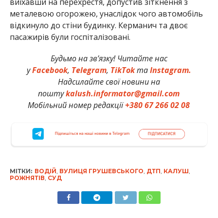
виїхавши на перехрестя, допустив зіткнення з
металевою огорожею, унаслідок чого автомобіль
відкинуло до стіни будинку. Керманич та двоє
пасажирів були госпіталізовані.
Будьмо на зв’язку! Читайте нас
у
Facebook
,
Telegram
,
TikTok
та
Instagram.
Надсилайте свої новини на
пошту
kalush.informator@gmail.com
Мобільний номер редакції
+380 67 266 02 08
МІТКИ:
ВОДІЙ
,
ВУЛИЦЯ ГРУШЕВСЬКОГО
,
ДТП
,
КАЛУШ
,
РОЖНЯТІВ
,
СУД