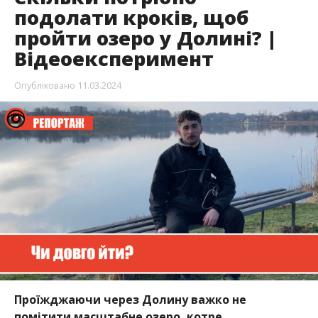
подолати кроків, щоб
пройти озеро у Долині? |
Відеоексперимент
Опубліковано
11.03.2024
Проїжджаючи через Долину важко не
помітити масштабне озеро, котре