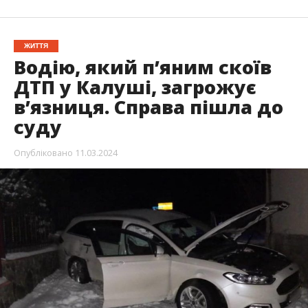
ЖИТТЯ
Водію, який п’яним скоїв
ДТП у Калуші, загрожує
в’язниця. Справа пішла до
суду
Опубліковано
11.03.2024