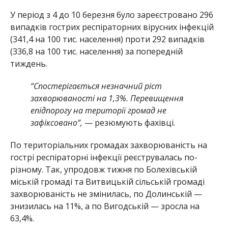
У період з 4 до 10 березня було зареєстровано 296
випадків гострих респіраторних вірусних інфекцій
(341,4 на 100 тис. населення) проти 292 випадків
(336,8 на 100 тис. населення) за попередній
тиждень.
“Спостерігається незначний ріст
захворюваності на 1,3%. Перевищення
епідпорогу на території громад не
зафіксовано”,
— резюмують фахівці.
По територіальних громадах захворюваність на
гострі респіраторні інфекції реєструвалась по-
різному. Так, упродовж тижня по Болехівській
міській громаді та Витвицькій сільській громаді
захворюваність не змінилась, по Долинській —
знизилась на 11%, а по Вигодській — зросла на
63,4%.