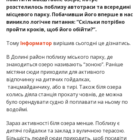
розстелилось поблизу автотраси та всередині
місцевого парку. Побачивши його вперше в нас
виникло логічне питання: “Скільки потрібно
пройти кроків, щоб його обійти?”.
Тому
Інформатор
вирішив сьогодні це дізнатись.
В Долині район поблизу міського парку, де
знаходиться озеро називають “зоною”. Раніше
містяни сюди приходили для активного
відпочинку на дитячих гойдалках,
танцмайданчику, або в тирі. Також біля озера
колись діяла станція прокату човнів, де можна
було орендувати судно й поплавати на ньому по
водоймі.
Зараз активності біля озера менше. Поблизу є
дитячі гойдалки та заклад з вуличною терасою.
Більшість людей сюди приходить, щоб посидіти