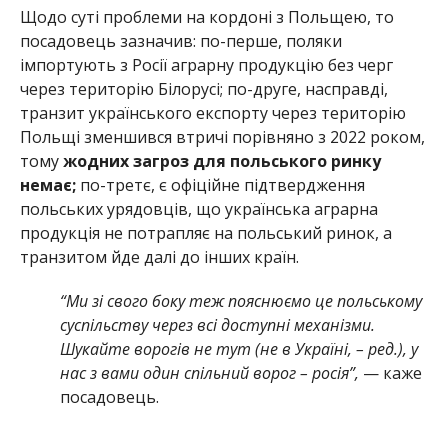
Щодо суті проблеми на кордоні з Польщею, то
посадовець зазначив: по-перше, поляки
імпортують з Росії аграрну продукцію без черг
через територію Білорусі; по-друге, насправді,
транзит українського експорту через територію
Польщі зменшився втричі порівняно з 2022 роком,
тому
жодних загроз для польського ринку
немає;
по-третє, є офіційне підтвердження
польських урядовців, що українська аграрна
продукція не потрапляє на польський ринок, а
транзитом йде далі до інших країн.
“Ми зі свого боку теж пояснюємо це польському
суспільству через всі доступні механізми.
Шукайте ворогів не тут (не в Україні, – ред.), у
нас з вами один спільний ворог – росія”,
— каже
посадовець.