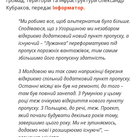
громад, територій та інфраструктури Олександр
Кубраков, передає
Інформатор.
“Ми робимо все, щоб альтернатив було більше.
Сподіваюся, що з Угорщиною ми незабаром
відкриємо додатковий новий пункт пропуску, а
існуючий – “Лужанка” переформатуємо під
пропуск порожніх вантажівок, тим самим
збільшимо його пропускну здатність.
З Молдовою ми так само наприкінці березня
відкриємо спільний додатковий пункт пропуску.
Останні місяці він був на ремонті, до того –
там був повний занепад. З Румунією у цьому
році теж очікуємо відкриття нового пункту
пропуску. З Польщею, до речі, теж. Проект,
який почали будувати декілька років тому,
завершимо цього року. Ми не зупиняємось,
додаємо нові і розширюємо існуючі”,
—