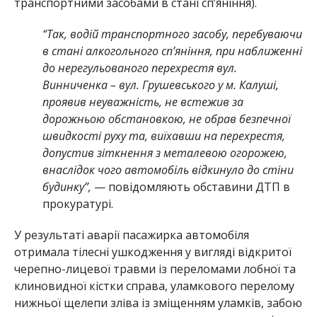
транспортними засобами в стані сп’яніння).
“Так, водій транспортного засобу, перебуваючи
в стані алкогольного сп’яніння, при наближенні
до нерегульованого перехрестя вул.
Винниченка – вул. Грушевського у м. Калуші,
проявив неуважність, не встежив за
дорожньою обстановкою, не обрав безпечної
швидкості руху та, виїхавши на перехрестя,
допустив зіткнення з металевою огорожею,
внаслідок чого автомобіль відкинуло до стіни
будинку”,
— повідомляють обставини ДТП в
прокуратурі.
У результаті аварії пасажирка автомобіля
отримала тілесні ушкодження у вигляді відкритої
черепно-лицевої травми із переломами лобної та
клиновидної кістки справа, уламкового перелому
нижньої щелепи зліва із зміщенням уламків, забою