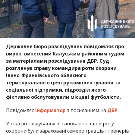
Державне бюро розслідувань повідомляє про
вирок, винесений Калуським районним судом
за матеріалами розслідування ДБР. Суд
розглянув справу командира роти охорони
Івано-Франківського обласного
територіального центру комплектування та
соціальної підтримки, підрозділ якого
фіктивно обслуговували місцеві футболісти.
Повідомляє
Інформатор
з посиланням на
ДБР
.
У ході розслідування встановлено, що в роту
охорони були зараховані семеро гравців і тренерів