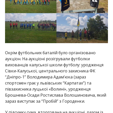
Окрім футбольних баталій було організовано
аукціон. На аукціоні розігрували футболки
вихованців калуської школи футболу: уродженця
Сівки-Калуської, центрального захисника ФК
“Дніпро-1” Володимира Адам’юка (зараз
спортсмен грає у львівських “Карпатах”) та
півзахисника луцької «Волині», уродженця
Брошнева-Осади Ростислава Волошиновича, який
зараз виступає за “Пробій” з Городенки.
У підсумку сума, вторгована на аукціоні, разом із