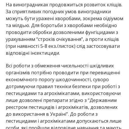
На виноградниках продовжиться розвиток кліщів.
За сприятливих погодних умов виноградники
можуть бути уражені хворобами, зокрема оїдіумом
та мілдью. Для боротьби з хворобами необхідно
проводити обробки дозволеними фунгіцидами з
урахуванням “строків очікування”, а проти кліщів
(при наявності 5-8 екз./листок) слід застосовувати
відповідні інсектициди.
Всі роботи з обмеження чисельності шкідливих
організмів потрібно проводити при перевищенні
економічного порогу шкодочинності, суворо
дотримуючи правил техніки безпеки при роботі з
пестицидами та агрохімікатами, використовуючи
лише дозволені препарати згідно з “Державним
реєстром пестицидів і агрохімікатів, дозволених
до використання в Україні”. До роботи з
пестицидами і агрохімікатами допускаються лише
особи, які пройшли відповідне навчання та мають