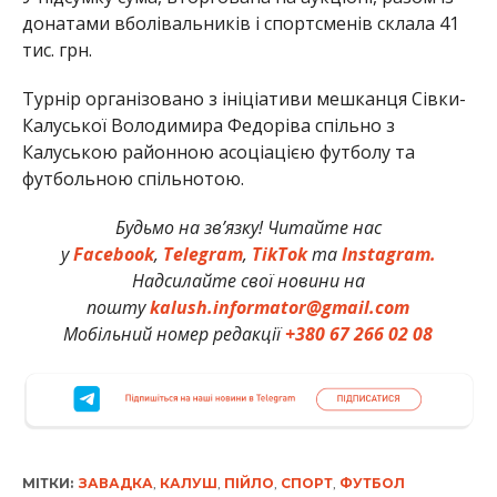
донатами вболівальників і спортсменів склала 41
тис. грн.
Турнір організовано з ініціативи мешканця Сівки-
Калуської Володимира Федоріва спільно з
Калуською районною асоціацією футболу та
футбольною спільнотою.
Будьмо на зв’язку! Читайте нас
у
Facebook
,
Telegram
,
TikTok
та
Instagram.
Надсилайте свої новини на
пошту
kalush.informator@gmail.com
Мобільний номер редакції
+380 67 266 02 08
МІТКИ:
ЗАВАДКА
,
КАЛУШ
,
ПІЙЛО
,
СПОРТ
,
ФУТБОЛ