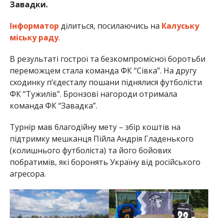
Завадки.
Інформатор
ділиться, посилаючись на
Калуську
міську раду
.
В результаті гострої та безкомпромісної боротьби
переможцем стала команда ФК “Сівка”. На другу
сходинку п’єдесталу пошани піднялися футболісти
ФК “Тужилів”. Бронзові нагороди отримала
команда ФК “Завадка”.
Турнір мав благодійну мету – збір коштів на
підтримку мешканця Пійла Андрія Гладенького
(колишнього футболіста) та його бойових
побратимів, які боронять Україну від російського
агресора.