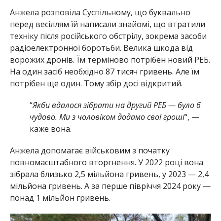
Анжела розповіла Суспільному, що буквально
перед весіллям їй написали знайомі, що втратили
техніку після російського обстрілу, зокрема засоби
радіоелектронної боротьби. Велика шкода від
ворожих дронів. Їм терміново потрібен новий РЕБ.
На один засіб необхідно 87 тисяч гривень. Але їм
потрібен ще один. Тому збір досі відкритий.
“
Якби вдалося зібрати на другий РЕБ — було б
чудово. Ми з чоловіком додамо свої гроші
“, —
каже вона.
Анжела допомагає військовим з початку
повномасштабного вторгнення. У 2022 році вона
зібрала близько 2,5 мільйона гривень, у 2023 — 2,4
мільйона гривень. А за перше півріччя 2024 року —
понад 1 мільйон гривень.