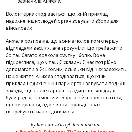
зазначила Анжела.
Волонтерка сподівається, що їхній приклад
надихне інших людей організовувати збори для
військових.
Анжела розповіла, що вони з чоловіком спершу
відкладали весілля, але зрозуміли, що треба жити,
бо так багато довкола смутку і болю. Вона
підкреслила, що у такий складний час потрібно
допомагати військовим, оскільки від них залежить
наше життя. Анжела сподівається, що їхній
приклад надихне інші пари організовувати подібні
заходи, і це стане гарною традицією. Їхні друзі
були раді допомогти у зборі, а військові тішаться,
що це вдалося, адже вони справді зараз
потребують нашої допомоги.
Будьмо на зв’язку! Читайте нас
у
Facebook
,
Telegram
,
TikTok
та
Instagram.