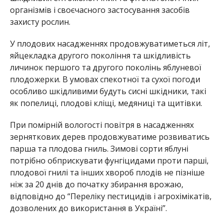
організмів і своєчасного застосування засобів
захисту рослин.
У плодових насадженнях продовжуватиметься літ,
яйцекладка другого покоління та шкідливість
личинок першого та другого поколінь яблуневої
плодожерки. В умовах спекотної та сухої погоди
особливо шкідливими будуть сисні шкідники, такі
як попелиці, плодові кліщі, медяниці та щитівки.
При помірній вологості повітря в насадженнях
зерняткових дерев продовжуватиме розвиватись
парша та плодова гниль. Зимові сорти яблуні
потрібно обприскувати фунгіцидами проти парші,
плодової гнилі та інших хвороб плодів не пізніше
ніж за 20 днів до початку збирання врожаю,
відповідно до “Переліку пестицидів і агрохімікатів,
дозволених до використання в Україні”.