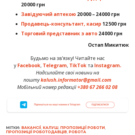
20 000 грн
Завідуючий аптекою
20 000 – 24 000 грн
Продавець-консультант, касир
12 500 грн
Торговий представник з авто
24 000 грн
Остап Микитюк
Будьмо на зв’язку! Читайте нас
у
Facebook
,
Telegram
,
TikTok
та
Instagram.
Надсилайте свої новини на
пошту
kalush.informator@gmail.com
Мобільний номер редакції
+380 67 266 02 08
МІТКИ:
ВАКАНСІЇ
,
КАЛУШ
,
ПРОПОЗИЦІЇ РОБОТИ
,
ПРОПОЗИЦІЇ РОБОТОДАВЦІВ
,
РОБОТА