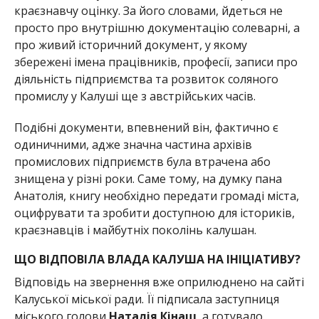
краєзнавчу оцінку. За його словами, йдеться не
просто про внутрішню документацію солеварні, а
про живий історичний документ, у якому
збережені імена працівників, професії, записи про
діяльність підприємства та розвиток соляного
промислу у Калуші ще з австрійських часів.
Подібні документи, впевнений він, фактично є
одиничними, адже значна частина архівів
промислових підприємств була втрачена або
знищена у різні роки. Саме тому, на думку пана
Анатолія, книгу необхідно передати громаді міста,
оцифрувати та зробити доступною для істориків,
краєзнавців і майбутніх поколінь калушан.
ЩО ВІДПОВІЛА ВЛАДА КАЛУША НА ІНІЦІАТИВУ?
Відповідь на звернення вже оприлюднено на сайті
Калуської міської ради. Її підписала заступниця
міського голови
Наталія Кінаш
, а готувало,