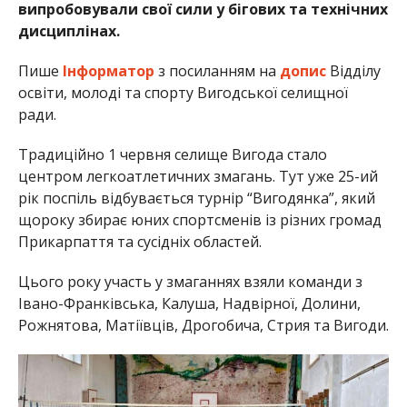
випробовували свої сили у бігових та технічних
дисциплінах.
Пише
Інформатор
з посиланням на
допис
Відділу
освіти, молоді та спорту Вигодської селищної
ради.
Традиційно 1 червня селище Вигода стало
центром легкоатлетичних змагань. Тут уже 25-ий
рік поспіль відбувається турнір “Вигодянка”, який
щороку збирає юних спортсменів із різних громад
Прикарпаття та сусідніх областей.
Цього року участь у змаганнях взяли команди з
Івано-Франківська, Калуша, Надвірної, Долини,
Рожнятова, Матіївців, Дрогобича, Стрия та Вигоди.