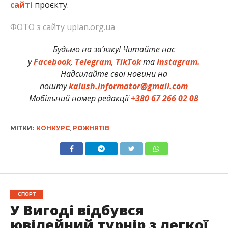
сайті
проєкту.
ФОТО з сайту uplan.org.ua
Будьмо на зв’язку! Читайте нас
у
Facebook
,
Telegram
,
TikTok
та
Instagram.
Надсилайте свої новини на
пошту
kalush.informator@gmail.com
Мобільний номер редакції
+380 67 266 02 08
МІТКИ:
КОНКУРС
,
РОЖНЯТІВ
СПОРТ
У Вигоді відбувся
ювілейний турнір з легкої