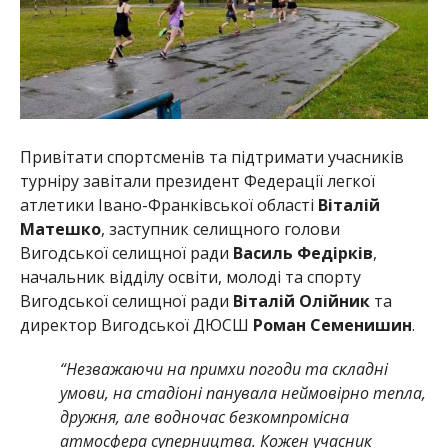
Привітати спортсменів та підтримати учасників
турніру завітали президент Федерації легкої
атлетики Івано-Франківської області
Віталій
Матешко
, заступник селищного голови
Вигодської селищної ради
Василь Федірків
,
начальник відділу освіти, молоді та спорту
Вигодської селищної ради
Віталій Олійник
та
директор Вигодської ДЮСШ
Роман Семенишин
.
“Незважаючи на примхи погоди та складні
умови, на стадіоні панувала неймовірно тепла,
дружня, але водночас безкомпромісна
атмосфера суперництва. Кожен учасник