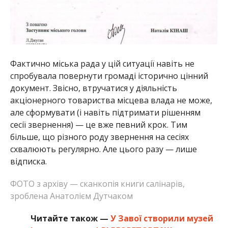
Фактично міська рада у цій ситуації навіть не
спробувала повернути громаді історично цінний
документ. Звісно, втручатися у діяльність
акціонерного товариства місцева влада не може,
але сформувати (і навіть підтримати рішенням
сесії звернення) — це вже певний крок. Тим
більше, що різного роду звернення на сесіях
схвалюють регулярно. Але цього разу — лише
відписка.
ФОТО з архіву — сканкопія книги салінарів,
зроблена Анатолієм Дутчаком
Читайте також —
У Завої створили музей