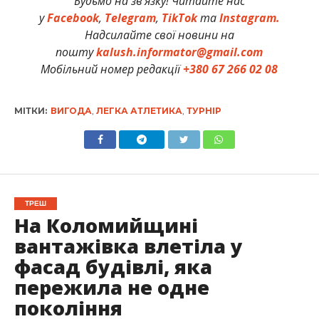
Будьмо на зв’язку! Читайте нас
у
Facebook
,
Telegram
,
TikTok
та
Instagram.
Надсилайте свої новини на
пошту
kalush.informator@gmail.com
Мобільний номер редакції
+380 67 266 02 08
МІТКИ:
ВИГОДА
,
ЛЕГКА АТЛЕТИКА
,
ТУРНІР
ТРЕШ
На Коломийщині
вантажівка влетіла у
фасад будівлі, яка
пережила не одне
покоління