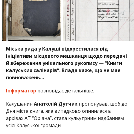
Міська рада у Калуші відхрестилася від
ініціативи місцевого мешканця щодо передачі
й збереження унікального рукопису — “Книги
калуських салінарів”. Влада каже, що не має
повноважень…
Інформатор
розповідає детальніше.
Калушанин
Анатолій Дутчак
пропонував, щоб до
Дня міста книга, яка випадково опинилася в
архівах АТ “Оріана”, стала кульутрним надбанням
усієї Калуської громади.