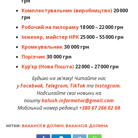
грн
Комплектувальник (виробництво)
20 000
грн
Робочий на пилораму
18 000 – 22 000 грн
Інженер, майстер НРК
25 000 – 55 000 грн
Кромкувальник
30 000 грн
Порізчик
30 000 грн
Кур’єр (Нова Пошта)
22 000 – 27 000 грн
Будьмо на зв’язку! Читайте нас
у
Facebook
,
Telegram
,
TikTok
та
Instagram.
Надсилайте свої новини на
пошту
kalush.informator@gmail.com
Мобільний номер редакції
+380 67 266 02 08
МІТКИ:
ВАКАНСІЇ В ДОЛИНІ
,
ВАКАНСІЯ
,
ДОЛИНА