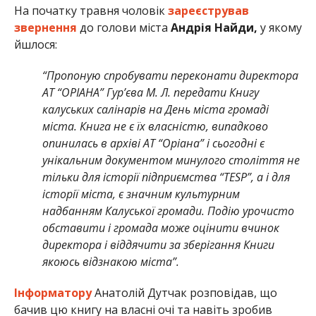
На початку травня чоловік
зареєстрував
звернення
до голови міста
Андрія Найди,
у якому
йшлося:
“Пропоную спробувати переконати директора
АТ “ОРІАНА” Гур’єва М. Л. передати Книгу
калуських салінарів на День міста громаді
міста. Книга не є їх власністю, випадково
опинилась в архіві АТ “Оріана” і сьогодні є
унікальним документом минулого століття не
тільки для історії підприємства “TESP”, а і для
історії міста, є значним культурним
надбанням Калуської громади. Подію урочисто
обставити і громада може оцінити вчинок
директора і віддячити за зберігання Книги
якоюсь відзнакою міста”.
Інформатору
Анатолій Дутчак розповідав, що
бачив цю книгу на власні очі та навіть зробив