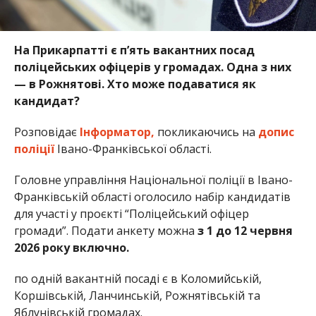
На Прикарпатті є п’ять вакантних посад
поліцейських офіцерів у громадах. Одна з них
— в Рожнятові. Хто може подаватися як
кандидат?
Розповідає
Інформатор,
покликаючись на
допис
поліції
Івано-Франківської області.
Головне управління Національної поліції в Івано-
Франківській області оголосило набір кандидатів
для участі у проєкті “Поліцейський офіцер
громади”. Подати анкету можна
з 1 до 12 червня
2026 року включно.
по одній вакантній посаді є в Коломийській,
Коршівській, Ланчинській, Рожнятівській та
Яблунівській громадах.