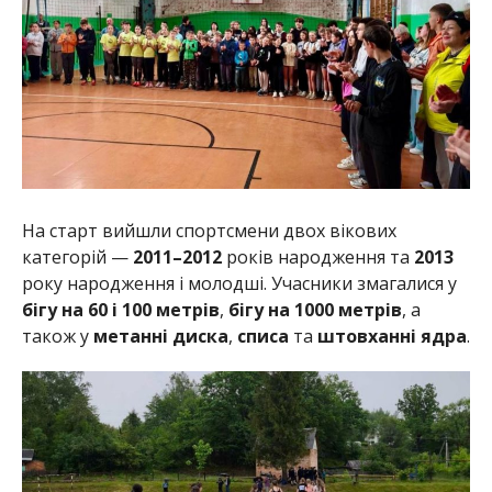
На старт вийшли спортсмени двох вікових
категорій —
2011–2012
років народження та
2013
року народження і молодші. Учасники змагалися у
бігу на 60 і 100 метрів
,
бігу на 1000 метрів
, а
також у
метанні диска
,
списа
та
штовханні ядра
.