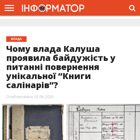
ГОЛОВНА
ЖИТТЯ
ВЛАДА
ГРОШІ
ТРЕШ
ДОЛИНА
РОЗСЛІДУВАННЯ
РЕКЛАМА
ПРО
ПРО
ІНТЕРВ’Ю
ВІДЕО
НАС
ПРОЄКТ
ВЛАДА
Чому влада Калуша
проявила байдужість у
питанні повернення
унікальної “Книги
салінарів”?
Опубліковано
03.06.2026