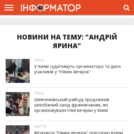
ГОЛОВНА
ЖИТТЯ
ВЛАДА
ГРОШІ
ТРЕШ
ДОЛИНА
РОЗСЛІДУВАННЯ
РЕКЛАМА
ПРО
ПРО
ІНТЕРВ’Ю
ВІДЕО
НАС
ПРОЄКТ
НОВИНИ НА ТЕМУ: "АНДРІЙ
ЯРИНА"
ТРЕШ
У Києві судитимуть організатора та двох
учасників у “п’яних вечірок”
ТРЕШ
Шевченківський райсуд продовжив
запобіжний захід франківчанам, які
організовували п’яні вечірки у Києві
ЖИТТЯ
Фігуранта “п’яних вечірок” повторно взяли