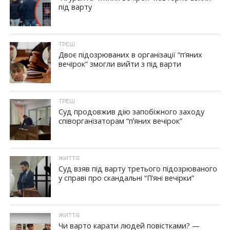
під варту
ТРЕШ
Двоє підозрюваних в організації “п’яних
вечірок” змогли вийти з під варти
ТРЕШ
Суд продовжив дію запобіжного заходу
співорганізаторам “пʼяних вечірок”
ЖИТТЯ
Суд взяв під варту третього підозрюваного
у справі про скандальні “П’яні вечірки”
ЖИТТЯ
Чи варто карати людей повістками? —