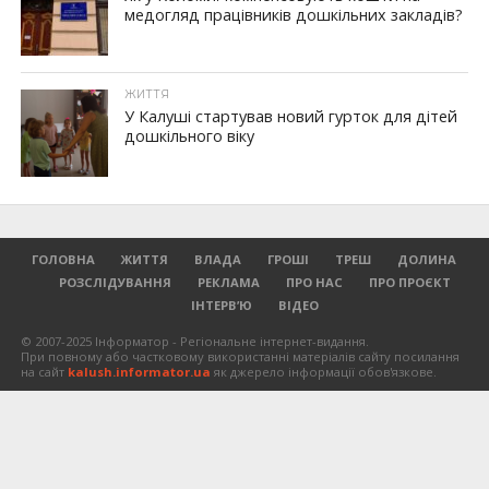
медогляд працівників дошкільних закладів?
ЖИТТЯ
У Калуші стартував новий гурток для дітей
дошкільного віку
ГОЛОВНА
ЖИТТЯ
ВЛАДА
ГРОШІ
ТРЕШ
ДОЛИНА
РОЗСЛІДУВАННЯ
РЕКЛАМА
ПРО НАС
ПРО ПРОЄКТ
ІНТЕРВ’Ю
ВІДЕО
© 2007-2025 Інформатор - Регіональне інтернет-видання.
При повному або частковому використанні матеріалів сайту посилання
на сайт
kalush.informator.ua
як джерело інформації обов'язкове.