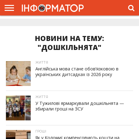
ГОЛОВНА
ЖИТТЯ
ВЛАДА
ГРОШІ
ТРЕШ
ДОЛИНА
РОЗСЛІДУВАННЯ
РЕКЛАМА
ПРО
ПРО
ІНТЕРВ’Ю
ВІДЕО
НАС
ПРОЄКТ
НОВИНИ НА ТЕМУ:
"ДОШКІЛЬНЯТА"
ЖИТТЯ
Англійська мова стане обов’язковою в
українських дитсадках із 2026 року
ЖИТТЯ
У Тужилові ярмаркували дошкільнята —
збирали гроші на ЗСУ
ГРОШІ
Як у Коломиї компенсовують кошти на