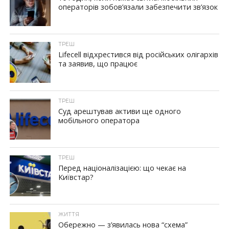
операторів зобов’язали забезпечити зв’язок
ТРЕШ
Lifecell відхрестився від російських олігархів
та заявив, що працює
ТРЕШ
Суд арештував активи ще одного
мобільного оператора
ТРЕШ
Перед націоналізацією: що чекає на
Київстар?
ЖИТТЯ
Обережно — з’явилась нова “схема”