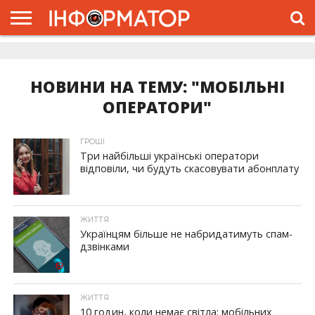
ГОЛОВНА
ЖИТТЯ
ВЛАДА
ГРОШІ
ТРЕШ
ДОЛИНА
РОЗСЛІДУВАННЯ
РЕКЛАМА
ПРО
ПРО
ІНТЕРВ’Ю
ВІДЕО
НАС
ПРОЄКТ
НОВИНИ НА ТЕМУ: "МОБІЛЬНІ
ОПЕРАТОРИ"
ГРОШІ
Три найбільші українські оператори
відповіли, чи будуть скасовувати абонплату
ЖИТТЯ
Українцям більше не набридатимуть спам-
дзвінками
ЖИТТЯ
10 годин, коли немає світла: мобільних