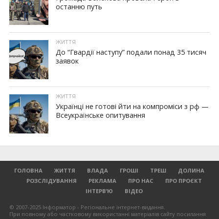
останню путь
ЖИТТЯ
До “Гвардії наступу” подали понад 35 тисяч
заявок
ЖИТТЯ
Українці не готові йти на компроміси з рф —
Всеукраїнське опитування
ГОЛОВНА
ЖИТТЯ
ВЛАДА
ГРОШІ
ТРЕШ
ДОЛИНА
РОЗСЛІДУВАННЯ
РЕКЛАМА
ПРО НАС
ПРО ПРОЄКТ
ІНТЕРВ’Ю
ВІДЕО
© 2007-2025 Інформатор - Регіональне інтернет-видання.
При повному або частковому використанні матеріалів сайту посилання