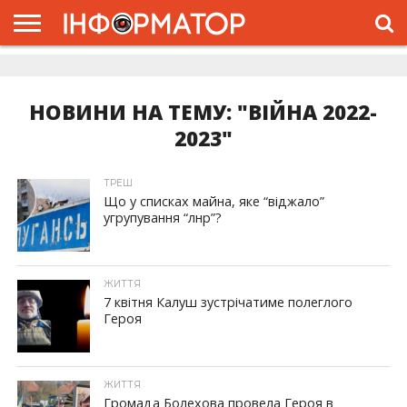
ГОЛОВНА
ЖИТТЯ
ВЛАДА
ГРОШІ
ТРЕШ
ДОЛИНА
РОЗСЛІДУВАННЯ
РЕКЛАМА
ПРО
ПРО
ІНТЕРВ’Ю
ВІДЕО
НАС
ПРОЄКТ
НОВИНИ НА ТЕМУ: "ВІЙНА 2022-
2023"
ТРЕШ
Що у списках майна, яке “віджало”
угрупування “лнр”?
ЖИТТЯ
7 квітня Калуш зустрічатиме полеглого
Героя
ЖИТТЯ
Громада Болехова провела Героя в