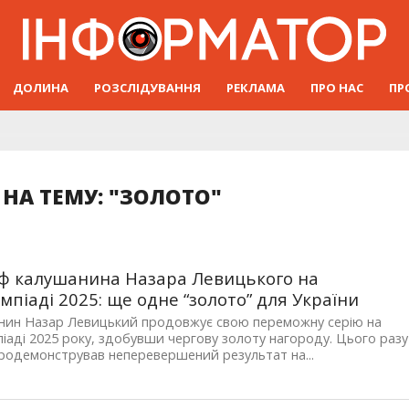
ДОЛИНА
РОЗСЛІДУВАННЯ
РЕКЛАМА
ПРО НАС
ПР
НА ТЕМУ: "ЗОЛОТО"
ф калушанина Назара Левицького на
мпіаді 2025: ще одне “золото” для України
нин Назар Левицький продовжує свою переможну серію на
іаді 2025 року, здобувши чергову золоту нагороду. Цього разу
родемонстрував неперевершений результат на...