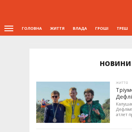
ГОЛОВНА
ЖИТТЯ
ВЛАДА
ГРОШІ
ТРЕШ
НОВИНИ 
ЖИТТЯ
Тріум
Дефлі
Калуша
Дефлімп
атлет п