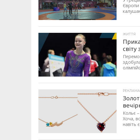
Європи 
калушан
ЖИТТЯ
Прика
світу
Перемог
здобул
олімпій
РЕКЛАМ
Золот
вечірн
Кольє –
Хоча, в
навіть є.