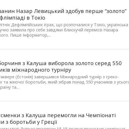
анин Назар Левицький здобув перше “золото”
флімпіаді в Токіо
літніх Дефлімпійських іграх, що розпочалися у Токіо, українська
гучно заявила про себе завдяки блискучій перемозі Назара
ого. Пише Інформатор,...
орчиня з Калуша виборола золото серед 550
иків міжнародного турніру
 Раквере (Естонія) завершився Міжнародний турнір з греко-
ї та жіночої боротьби, який зібрав понад 550 учасників з усьог
раїну та...
сменки з Калуша перемогли на Чемпіонаті
и з боротьби у Греції
кому місті Лутракі протягом 15-18 травня проходив чемпіонат