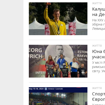
ЖИТТЯ
Калуш
на Де
На XXV 
збірна 
Левицьк
ЖИТТЯ
Юна б
учасн
У місті
римсько
світу. Ук
ЖИТТЯ
Спорт
Європ
У грець