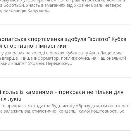
з боротьби. Участь в змаганнях від України брали четверо
, вихованців Калуської...
рпатська спортсменка здобула “золото” Кубка
 зі спортивної гімнастики
у у вправах на колоді в рамках Кубка світу Анна Лащевська
а вперше. Пише Інформатор, покликаючись на Національний
ський комітет України. Переможну...
А
і кольє із каменями – прикраси не тільки для
іх луків
 то прикраса, яка здатна будь якому образу додати ошатності.
се залежить від стилістичної концепції самої коштовності. Бо
..