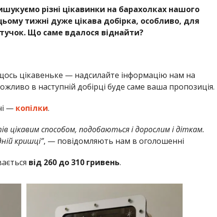
ишукуємо різні цікавинки на барахолках нашого
цьому тижні дуже цікава добірка, особливо, для
штучок. Що саме вдалося віднайти?
 щось цікавеньке — надсилайте інформацію нам на
можливо в наступній добірці буде саме ваша пропозиція.
чі —
копілки
.
в цікавим способом, подобаються і дорослим і діткам.
дній кришці”
, — повідомляють нам в оголошенні
вається
від 260 до 310 гривень
.