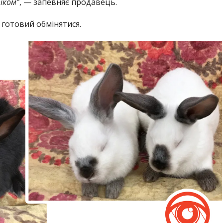
іком”
, — запевняє продавець.
н готовий обмінятися.