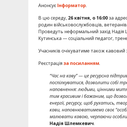
Анонсує
Інформатор
.
В цю середу,
26 квітня, о 16:00
за адр
родин військовослужбовців, ветеранів,
Проведуть неформальний захід Надія 
Кутинська — соціальний педагог, трен
Учасників очікуватиме також кавовий 
Реєстрація
за посиланням
.
“Час на каву” — це ресурсна підтри
поспілкуватися, дозволити собі тр
наповнення: людьми, цінними митя
тим красивим і бажаним, що дозво
енергії, ресурсу, щоб рухатись, т
кави, наповнюватимемо своє “особ
малювати кавою, черпаючи особлив
Надія Шлемкевич
.