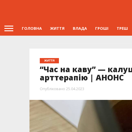
ГОЛОВНА
ЖИТТЯ
ВЛАДА
ГРОШІ
ТРЕШ
ЖИТТЯ
“Час на каву” — кал
арттерапію | АНОНС
Опубліковано
25.04.2023