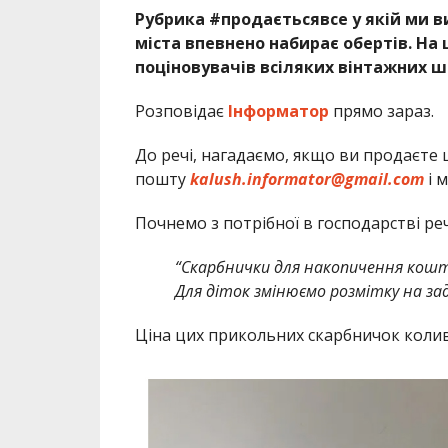
Рубрика #продаєтьсявсе у якій ми в
міста впевнено набирає обертів. На 
поціновувачів всіляких вінтажних 
Розповідає
Інформатор
прямо зараз.
До речі, нагадаємо, якщо ви продаєте
пошту
kalush.informator@gmail.com
і 
Почнемо з потрібної в господарстві ре
“Скарбнички для накопичення кошті
Для діток змінюємо розмітку на за
Ціна цих прикольних скарбничок коли