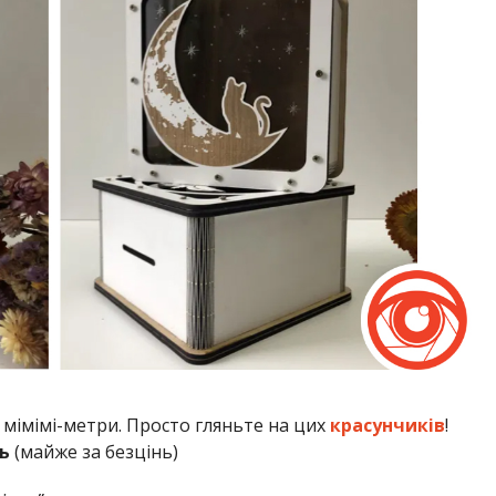
мімімі-метри. Просто гляньте на цих
красунчиків
!
ь
(майже за безцінь)