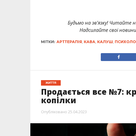
Будьмо на зв’язку! Читайте н
Надсилайте свої новин
МІТКИ:
АРТТЕРАПІЯ
,
КАВА
,
КАЛУШ
,
ПСИХОЛО
ЖИТТЯ
Продається все №7: к
копілки
Опубліковано
25.04.2023