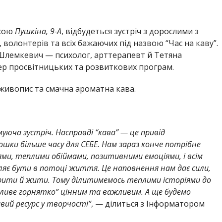
есою
Пушкіна, 9-А
, відбудеться зустріч з дорослими з
 волонтерів та всіх бажаючих під назвою “Час на каву”.
Шлемкевич — психолог, арттерапевт й Тетяна
ер просвітницьких та розвиткових програм.
живопис та смачна ароматна кава.
муюча зустріч. Насправді “кава” — це привід
ошки більше часу для СЕБЕ. Нам зараз конче потрібне
ми, теплими обіймами, позитивними емоціями, і всім
ляє бути в потоці життя. Це наповнення нам дає сили,
ворити й жити. Тому ділитимемось теплими історіями до
ливе горнятко” цінним та важливим. А ще будемо
ий ресурс у творчості”
, — ділиться з Інформатором