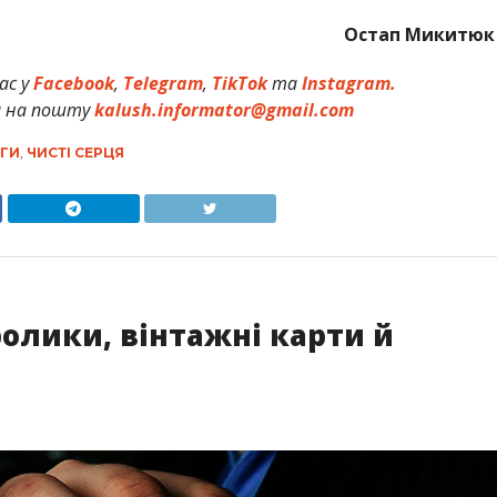
Остап Микитюк
ас у
Facebook
,
Telegram
,
TikTok
та
Instagram.
и на пошту
kalush.informator@gmail.com
ГИ
,
ЧИСТІ СЕРЦЯ
ролики, вінтажні карти й