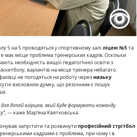
олу 5 на 5 проводяться у спортивному залі
ліцею №5
та
те має місце проблема тренерських кадрів. Оскільки
ають необхідність вищої педагогічної освіти з
скетболу, варіантів на місце тренера небагато.
ахівці не погодяться на роботу через
низьку
исутні висловили думку, що резонним є пошук
ша.
 для дітей взірцем, який буде формувати команду.
ку”, —
каже Мар’яна Квятковська.
понував запустити та розвинути
професійний стрітбол
тренерськими кадрами є проблема, при чому і в