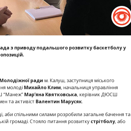
арада з приводу подальшого розвитку баскетболу у
ропозицій.
Молодіжної ради
м. Калуш, заступниця міського
ння молоді
Михайло Клим
, начальниця управління
Ш “Манеж”
Мар’яна Квятковська
, керівник ДЮСШ
мен та активіст
Валентин Марусяк
.
вці, аби спільними силами розробили загальне бачення та
ькій громаді. Стояло питання розвитку
стрітболу
, або