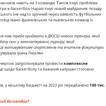
часників навіть на 3 команди. Також існує проблема
ри в баскетбол. Наразі існує новий майданчик позаду
ського (не надто зручний через наявність футбольних
освід івано-франківських та львівських команд із
есня нам треба приймати в ДЮСШ нового тренера, який
бачу сенс у започаткуванні турніру, який
 Це мотивуватиме спортсменів та вчителів фізкультури
сумувала Ірина Люклян.
 чергою запропонували провести
комплексне
оді щодо баскетболу та бажання калушан стосовно
ів, у міському бюджеті на 2023 рік передбачено
100 тис.
ний баскетбол?