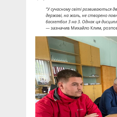
“У сучасному світі розвиваються дв
державі, на жаль, не створено повн
баскетбол 3 на 3. Однак ця дисциплі
—
зазначив Михайло Клим, розпов