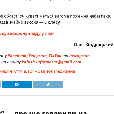
ії області очікуватиметься вагома пожежна небезпека.
надзвичайно висока —
5 класу
.
у заборону вʼїзду у ліси
.
Олег Кіндрацький
ас у
Facebook
,
Telegram
,
TikTok
та
Instagram.
и на пошту
kalush.informator@gmail.com
РИКАРПАТТЯ
,
ШТОРМОВЕ ПОПЕРЕДЖЕННЯ
” — про що говорили на