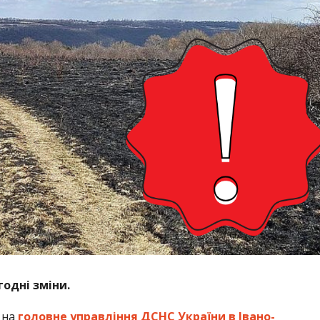
одні зміни.
 на
головне управління ДСНС України в Івано-