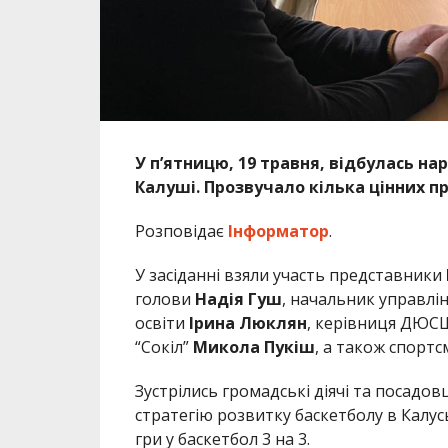
У п’ятницю, 19 травня, відбулась н
Калуші. Прозвучало кілька цінних п
Розповідає
Інформатор
.
У засіданні взяли участь представники
голови
Надія Гуш
, начальник управлі
освіти
Ірина Люклян
, керівниця ДЮС
“Сокіл”
Микола Пукіш
, а також спортс
Зустрілись громадські діячі та посадо
стратегію розвитку баскетболу в Калус
гри у баскетбол 3 на 3.