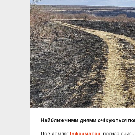
Найближчими днями очікуються пог
Повідомляє
Інформатор
, посилаючись