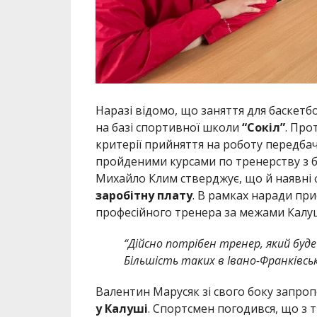
Наразі відомо, що заняття для баскетб
на базі спортивної школи
“Сокіл”
. Про
критерії прийняття на роботу передбач
пройденими курсами по тренерству з ба
Михайло Клим стверджує, що й наявні ф
заробітну плату
. В рамках наради пр
професійного тренера за межами Калу
“Дійсно потрібен тренер, який буде
Більшість таких в Івано-Франківсь
Валентин Марусяк зі свого боку запро
у Калуші
. Спортсмен погодився, що з 