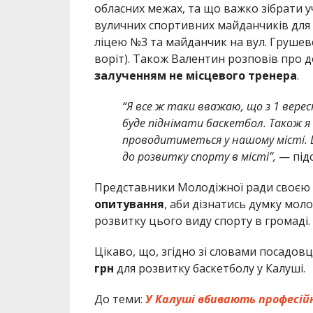
обласних межах, та що важко зібрати у
вуличних спортивних майданчиків для г
ліцею №3 та майданчик на вул. Грушев
воріт). Також Валентин розповів про д
залученням не місцевого тренера
.
“Я все ж таки вважаю, що з 1 вер
буде піднімати баскетбол. Також я 
проводитиметься у нашому місті.
до розвитку спорту в місті”,
— під
Представники Молодіжної ради своєю
опитування
, аби дізнатись думку мол
розвитку цього виду спорту в громаді.
Цікаво, що, згідно зі словами посадовц
грн
для розвитку баскетболу у Калуші.
До теми:
У Калуші вбивають професій