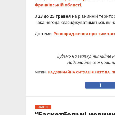
Франківській області
.
З
23
до
25 травня
на рівнинній територ
Така негода класифікуватиметься, як 
До теми:
Розпорядження про тимчасов
Будьмо на зв’язку! Читайте н
Надсилайте свої новин
МІТКИ:
НАДЗВИЧАЙНА СИТУАЦІЯ
,
НЕГОДА
,
П
ЖИТТЯ
“Баскетбольні новини