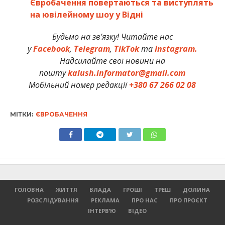
Євробачення повертаються та виступлять
на ювілейному шоу у Відні
Будьмо на зв’язку! Читайте нас
у
Facebook
,
Telegram
,
TikTok
та
Instagram.
Надсилайте свої новини на
пошту
kalush.informator@gmail.com
Мобільний номер редакції
+380 67 266 02 08
МІТКИ:
ЄВРОБАЧЕННЯ
ГОЛОВНА
ЖИТТЯ
ВЛАДА
ГРОШІ
ТРЕШ
ДОЛИНА
РОЗСЛІДУВАННЯ
РЕКЛАМА
ПРО НАС
ПРО ПРОЄКТ
ІНТЕРВ’Ю
ВІДЕО