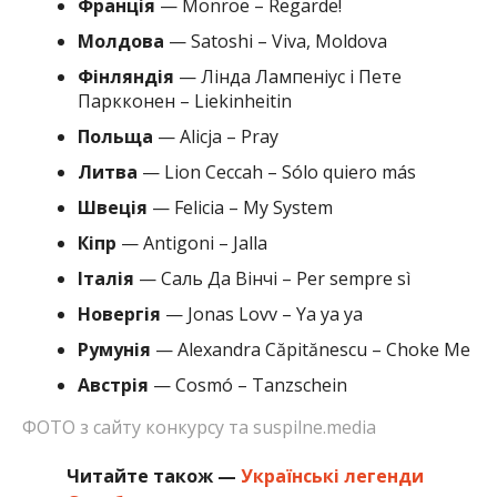
Франція
— Monroe – Regarde!
Молдова
— Satoshi – Viva, Moldova
Фінляндія
— Лінда Лампеніус і Пете
Паркконен – Liekinheitin
Польща
— Alicja – Pray
Литва
— Lion Ceccah – Sólo quiero más
Швеція
— Felicia – My System
Кіпр
— Antigoni – Jalla
Італія
— Саль Да Вінчі – Per sempre sì
Новергія
— Jonas Lovv – Ya ya ya
Румунія
— Alexandra Căpitănescu – Choke Me
Австрія
— Cosmó – Tanzschein
ФОТО з сайту конкурсу та suspilne.media
Читайте також —
Українські легенди