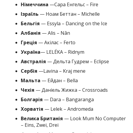
Німеччина
—Сара Енгельс – Fire
Ізраїль
— Ноам Беттан – Michelle
Бельгія
— Essyla – Dancing on the Ice
Албанія
— Alis – Nân
Греція
— Акілас – Ferto
Україна
— LELÉKA – Ridnym
Австралія
— Дельта Гудрем – Eclipse
Сербія
—Lavina – Kraj mene
Мальта
— Ейдан – Bella
Чехія
— Даніель Жижка – Crossroads
Болгарія
— Dara – Bangaranga
Хорватія
— Lelek – Andromeda
Велика Британія
— Look Mum No Computer
– Eins, Zwei, Drei