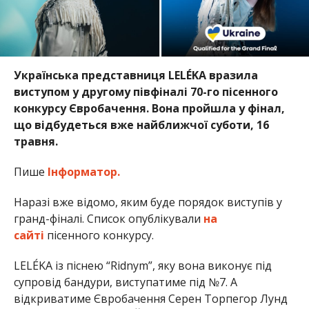
Українська представниця LELÉKA вразила
виступом у другому півфіналі 70-го пісенного
конкурсу Євробачення. Вона пройшла у фінал,
що відбудеться вже найближчої суботи, 16
травня.
Пише
Інформатор.
Наразі вже відомо, яким буде порядок виступів у
гранд-фіналі. Список опублікували
на
сайті
пісенного конкурсу.
LELÉKA із піснею “Ridnym”, яку вона виконує під
супровід бандури, виступатиме під №7. А
відкриватиме Євробачення Серен Торпегор Лунд