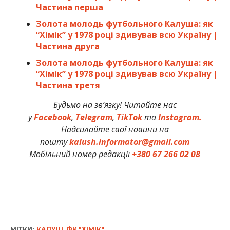
Частина перша
Золота молодь футбольного Калуша: як
“Хімік” у 1978 році здивував всю Україну |
Частина друга
Золота молодь футбольного Калуша: як
“Хімік” у 1978 році здивував всю Україну |
Частина третя
Будьмо на зв’язку! Читайте нас
у
Facebook
,
Telegram
,
TikTok
та
Instagram.
Надсилайте свої новини на
пошту
kalush.informator@gmail.com
Мобільний номер редакції
+380 67 266 02 08
МІТКИ:
КАЛУШ
,
ФК "ХІМІК"