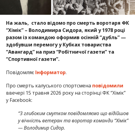
На жаль, стало відомо про смерть воротаря ФК
“Хімік” – Володимира Сидора, який у 1978 році
разом із командою оформив осінній “дубль” —
здобувши перемогу у Кубках товариства
“Авангард” на приз “Робітничої газети” та
“Спортивної газети”.
Повідомляє
Інформатор
.
Про смерть калуського спортсмена
повідомили
ввечері 15 травня 2026 року на сторінці ФК “Хімік”
у Facebook:
“З глибоким смутком повідомляємо що відійшов
у вічність ветеран та воротар команди “Хімік”
— Володимир Сидор.