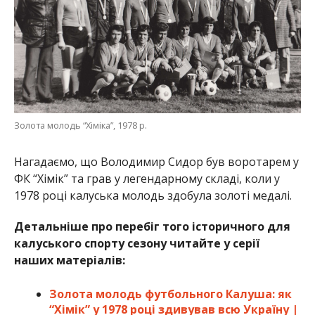
Золота молодь “Хіміка”, 1978 р.
Нагадаємо, що Володимир Сидор був воротарем у
ФК “Хімік” та грав у легендарному складі, коли у
1978 році калуська молодь здобула золоті медалі.
Детальніше про перебіг того історичного для
калуського спорту сезону читайте у серії
наших матеріалів:
Золота молодь футбольного Калуша: як
“Хімік” у 1978 році здивував всю Україну |