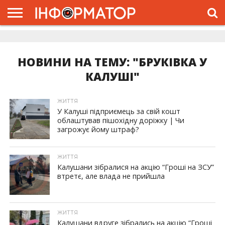
ГОЛОВНА
ЖИТТЯ
ВЛАДА
ГРОШІ
ТРЕШ
ДОЛИНА
РОЗСЛІДУВАННЯ
РЕКЛАМА
ПРО
ПРО
ІНТЕРВ’Ю
ВІДЕО
НАС
ПРОЄКТ
НОВИНИ НА ТЕМУ: "БРУКІВКА У
КАЛУШІ"
ЖИТТЯ
У Калуші підприємець за свій кошт
облаштував пішохідну доріжку | Чи
загрожує йому штраф?
ЖИТТЯ
Калушани зібралися на акцію “Гроші на ЗСУ”
втретє, але влада не прийшла
ЖИТТЯ
Калушани вдруге зібрались на акцію “Гроші