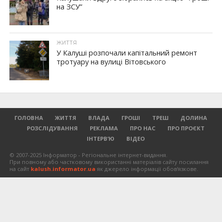
на ЗСУ”
ЖИТТЯ
У Калуші розпочали капітальний ремонт
тротуару на вулиці Вітовського
ГОЛОВНА
ЖИТТЯ
ВЛАДА
ГРОШІ
ТРЕШ
ДОЛИНА
РОЗСЛІДУВАННЯ
РЕКЛАМА
ПРО НАС
ПРО ПРОЄКТ
ІНТЕРВ’Ю
ВІДЕО
© 2007-2025 Інформатор - Регіональне інтернет-видання.
При повному або частковому використанні матеріалів сайту посилання
на сайт
kalush.informator.ua
як джерело інформації обов'язкове.