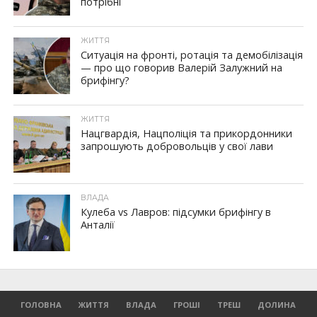
потрібні
ЖИТТЯ
Ситуація на фронті, ротація та демобілізація
— про що говорив Валерій Залужний на
брифінгу?
ЖИТТЯ
Нацгвардія, Нацполіція та прикордонники
запрошують добровольців у свої лави
ВЛАДА
Кулеба vs Лавров: підсумки брифінгу в
Анталії
ГОЛОВНА
ЖИТТЯ
ВЛАДА
ГРОШІ
ТРЕШ
ДОЛИНА