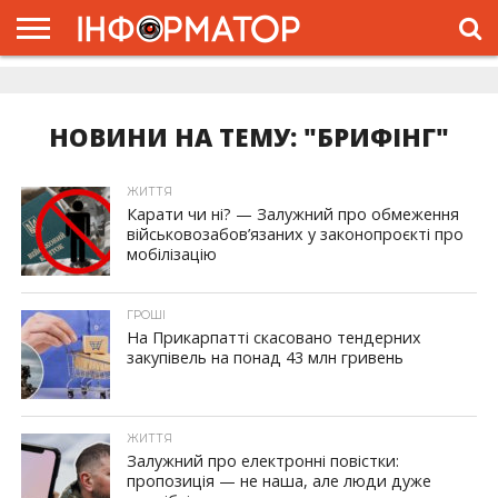
ГОЛОВНА
ЖИТТЯ
ВЛАДА
ГРОШІ
ТРЕШ
ДОЛИНА
РОЗСЛІДУВАННЯ
РЕКЛАМА
ПРО
ПРО
ІНТЕРВ’Ю
ВІДЕО
НАС
ПРОЄКТ
НОВИНИ НА ТЕМУ: "БРИФІНГ"
ЖИТТЯ
Карати чи ні? — Залужний про обмеження
військовозабов’язаних у законопроєкті про
мобілізацію
ГРОШІ
На Прикарпатті скасовано тендерних
закупівель на понад 43 млн гривень
ЖИТТЯ
Залужний про електронні повістки:
пропозиція — не наша, але люди дуже