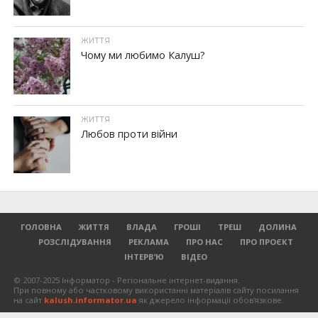
ЖИТТЯ
Чому ми любимо Калуш?
ЖИТТЯ
Любов проти війни
ГОЛОВНА
ЖИТТЯ
ВЛАДА
ГРОШІ
ТРЕШ
ДОЛИНА
РОЗСЛІДУВАННЯ
РЕКЛАМА
ПРО НАС
ПРО ПРОЄКТ
ІНТЕРВ’Ю
ВІДЕО
© 2007-2025 Інформатор - Регіональне інтернет-видання.
При повному або частковому використанні матеріалів сайту посилання
на сайт
kalush.informator.ua
як джерело інформації обов'язкове.