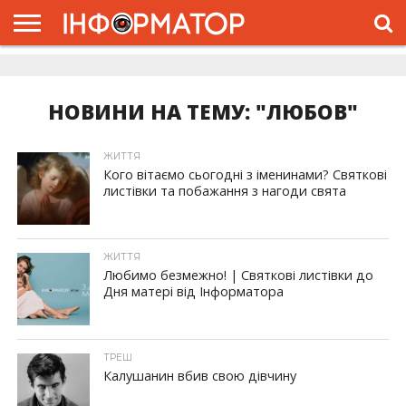
ГОЛОВНА
ЖИТТЯ
ВЛАДА
ГРОШІ
ТРЕШ
ДОЛИНА
РОЗСЛІДУВАННЯ
РЕКЛАМА
ПРО
ПРО
ІНТЕРВ’Ю
ВІДЕО
НАС
ПРОЄКТ
НОВИНИ НА ТЕМУ: "ЛЮБОВ"
ЖИТТЯ
Кого вітаємо сьогодні з іменинами? Святкові
листівки та побажання з нагоди свята
ЖИТТЯ
Любимо безмежно! | Святкові листівки до
Дня матері від Інформатора
ТРЕШ
Калушанин вбив свою дівчину